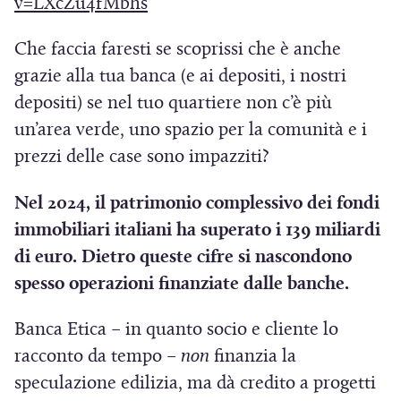
(
v=LXcZu4fMbhs
)
S
Che faccia faresti se scoprissi che è anche
i
grazie alla tua banca (e ai depositi, i nostri
a
depositi) se nel tuo quartiere non c’è più
p
un’area verde, uno spazio per la comunità e i
r
prezzi delle case sono impazziti?
e
i
Nel 2024, il patrimonio complessivo dei fondi
n
immobiliari italiani ha superato i 139 miliardi
u
di euro. Dietro queste cifre si nascondono
n
spesso operazioni finanziate dalle banche.
a
n
Banca Etica – in quanto socio e cliente lo
u
racconto da tempo –
non
finanzia la
o
speculazione edilizia, ma dà credito a progetti