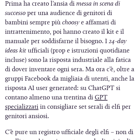
a
Prima ha creato l’ansia di
messa in scena di
f
successo
per una audience di genitori di
i
bambini sempre più
choosy
e affamati di
n
intrattenimento, poi hanno creato il kit e il
e
manuale per soddisfarne il bisogno. I
24-day
s
ideas kit
ufficiali (prop e istruzioni quotidiane
t
incluse) sono la risposta industriale alla fatica
r
di dover inventare ogni sera. Ma ora c’è, oltre a
a
gruppi Facebook da migliaia di utenti, anche la
)
risposta AI user generated: su ChatGPT si
contano almeno una trentina di
GPT
(
specializzati
in consigliare set serali di elfi per
S
genitori ansiosi.
i
C’è pure un registro ufficiale degli elfi – non di
a