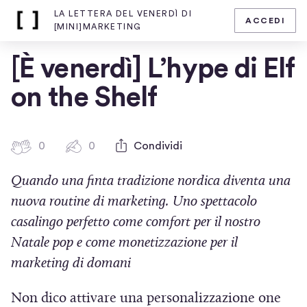
LA LETTERA DEL VENERDÌ DI
ACCEDI
Home
[MINI]MARKETING
page
di
[È venerdì] L’hype di Elf
La
lettera
on the Shelf
del
venerdì
di
0
0
0
Condividi
[mini]marketing
0
b
c
Quando una finta tradizione nordica diventa una
a
o
t
m
nuova routine di marketing. Uno spettacolo
m
t
casalingo perfetto come comfort per il nostro
e
i
Natale pop e come monetizzazione per il
n
c
t
marketing di domani
i
i
n
Non dico attivare una personalizzazione one
q