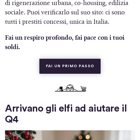
v
di rigenerazione urbana, co-housing, edilizia
a
sociale. Puoi verificarlo sul suo sito: ci sono
f
tutti i prestiti concessi, unica in Italia.
i
Fai un respiro profondo, fai pace con i tuoi
n
soldi.
e
s
(SI APRE IN UNA N
t
FAI UN PRIMO PASSO
r
a
)
Arrivano gli elfi ad aiutare il
Q4