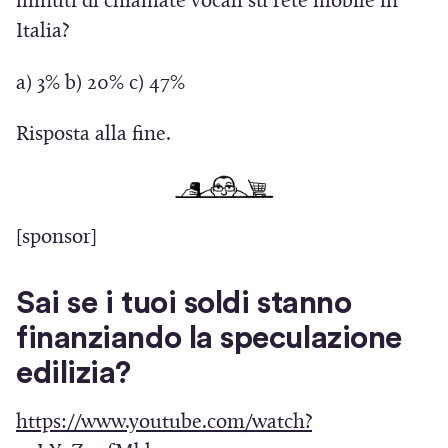
minuti di chiamate vocali su rete mobile in
n
Italia?
a
n
a) 3% b) 20% c) 47%
u
o
Risposta alla fine.
v
a
f
[sponsor]
i
n
Sai se i tuoi soldi stanno
e
finanziando la speculazione
s
edilizia?
t
r
https://www.youtube.com/watch?
a