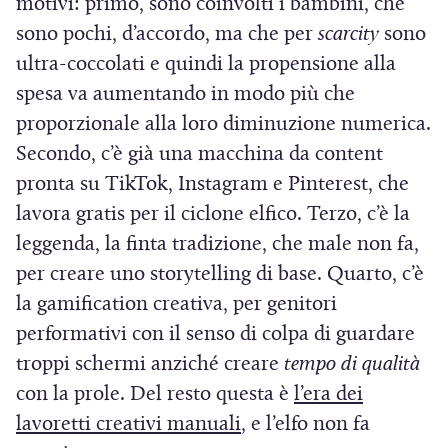
r
p
motivi: primo, sono coinvolti i bambini, che
e
r
sono pochi, d’accordo, ma che per
scarcity
sono
i
e
ultra-coccolati e quindi la propensione alla
n
i
spesa va aumentando in modo più che
u
n
proporzionale alla loro diminuzione numerica.
n
u
Secondo, c’è già una macchina da content
a
n
pronta su TikTok, Instagram e Pinterest, che
n
a
lavora gratis per il ciclone elfico. Terzo, c’è la
u
n
leggenda, la finta tradizione, che male non fa,
o
u
per creare uno storytelling di base. Quarto, c’è
v
o
la gamification creativa, per genitori
a
v
performativi con il senso di colpa di guardare
f
a
troppi schermi anziché creare
tempo di qualità
i
f
con la prole. Del resto questa è
l’era dei
n
i
(
lavoretti creativi manuali
, e l’elfo non fa