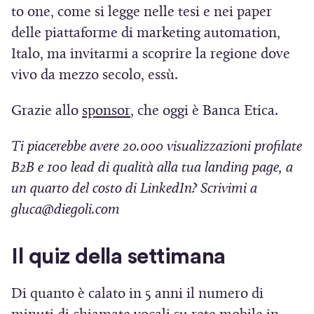
u
to one, come si legge nelle tesi e nei paper
e
delle piattaforme di marketing automation,
Italo, ma invitarmi a scoprire la regione dove
vivo da mezzo secolo, essù.
(
Grazie allo
sponsor
, che oggi è Banca Etica.
S
Ti piacerebbe avere 20.000 visualizzazioni profilate
i
B2B e 100 lead di qualità alla tua landing page, a
a
un quarto del costo di LinkedIn? Scrivimi a
p
gluca@diegoli.com
r
e
Il quiz della settimana
i
n
Di quanto è calato in 5 anni il numero di
u