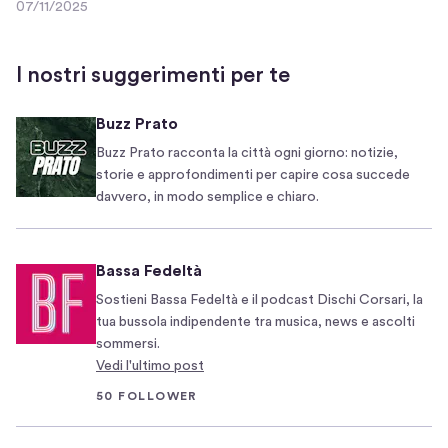
07/11/2025
n
i
0
i
n
7
/
t
c
I nostri suggerimenti per te
1
a
u
1
n
i
Buzz Prato
/
t
p
2
Buzz Prato racconta la città ogni giorno: notizie,
o
r
0
storie e approfondimenti per capire cosa succede
s
e
2
davvero, in modo semplice e chiaro.
b
s
5
u
i
c
d
Bassa Fedeltà
a
i
Sostieni Bassa Fedeltà e il podcast Dischi Corsari, la
n
a
tua bussola indipendente tra musica, news e ascolti
o
r
sommersi.
n
e
Vedi l'ultimo post
u
i
50 FOLLOWER
o
l
v
c