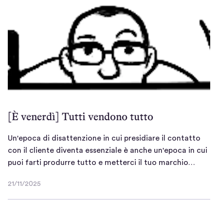
e
n
t
i
s
e
r
n
t
s
a
e
r
t
)
s
a
r
t
)
a
r
)
a
)
[È venerdì] Tutti vendono tutto
Un'epoca di disattenzione in cui presidiare il contatto
con il cliente diventa essenziale è anche un'epoca in cui
U
puoi farti produrre tutto e metterci il tuo marchio…
n
21/11/2025
'
2
e
1
/
p