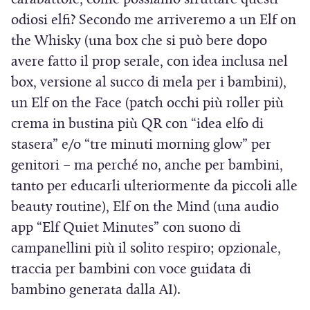
n
odiosi elfi? Secondo me arriveremo a un Elf on
e
the Whisky (una box che si può bere dopo
s
avere fatto il prop serale, con idea inclusa nel
t
box, versione al succo di mela per i bambini),
r
un Elf on the Face (patch occhi più roller più
a
crema in bustina più QR con “idea elfo di
)
stasera” e/o “tre minuti morning glow” per
genitori – ma perché no, anche per bambini,
tanto per educarli ulteriormente da piccoli alle
beauty routine), Elf on the Mind (una audio
app “Elf Quiet Minutes” con suono di
campanellini più il solito respiro; opzionale,
traccia per bambini con voce guidata di
bambino generata dalla AI).