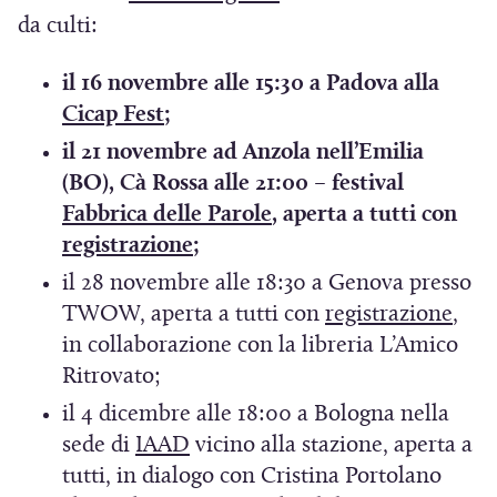
S
da culti:
i
il 16 novembre alle 15:30 a Padova alla
a
(
Cicap Fest
;
p
S
il 21 novembre ad Anzola nell’Emilia
r
i
(BO), Cà Rossa alle 21:00 – festival
e
a
(
Fabbrica delle Parole
, aperta a tutti con
i
p
(
S
registrazione
;
n
r
S
i
il 28 novembre alle 18:30 a Genova presso
u
e
i
a
(
TWOW, aperta a tutti con
registrazione
,
n
i
a
p
S
in collaborazione con la libreria L’Amico
a
n
p
r
i
Ritrovato;
n
u
r
e
a
il 4 dicembre alle 18:00 a Bologna nella
n
u
e
i
p
(
sede di
IAAD
vicino alla stazione, aperta a
a
o
i
n
r
S
tutti, in dialogo con Cristina Portolano
n
v
n
u