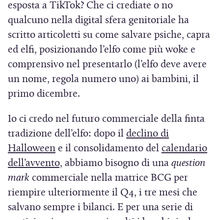
esposta a TikTok? Che ci crediate o no
qualcuno nella digital sfera genitoriale ha
scritto articoletti su come salvare psiche, capra
ed elfi, posizionando l’elfo come più woke e
comprensivo nel presentarlo (l’elfo deve avere
un nome, regola numero uno) ai bambini, il
primo dicembre.
Io ci credo nel futuro commerciale della finta
tradizione dell’elfo: dopo il
declino di
(
Halloween
e il consolidamento del
calendario
S
(
dell’avvento,
abbiamo bisogno di una
question
i
S
mark
commerciale nella matrice BCG per
a
i
riempire ulteriormente il Q4, i tre mesi che
p
a
salvano sempre i bilanci. E per una serie di