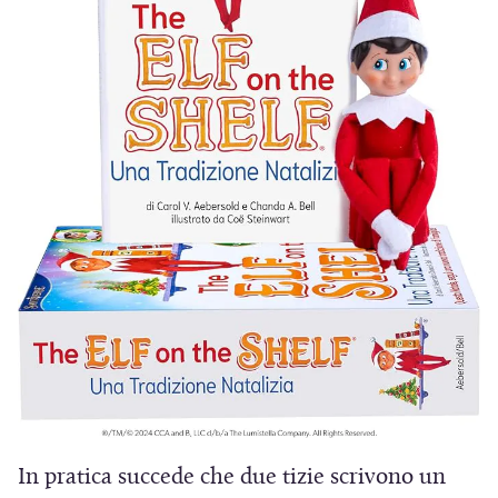
o
v
a
f
i
n
e
s
t
r
a
)
In pratica succede che due tizie scrivono un