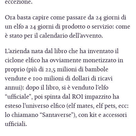
e
n
S
eccezione.
s
e
i
Ora basta capire come passare da 24 giorni di
t
s
a
un elfo a 24 giorni di prodotto o servizio: come
r
t
p
è stato per il calendario dell’avvento.
a
r
r
)
a
e
L’azienda nata dal libro che ha inventato il
)
i
ciclone elfico ha ovviamente monetizzato in
n
proprio (più di 22,5 milioni di bambole
u
vendute e 100 milioni di dollari di ricavi
n
annui): dopo il libro, si è venduto l’elfo
a
“ufficiale”, poi spinta dal ROI impazzito ha
n
esteso l’universo elfico (elf mates, elf pets, ecc:
u
lo chiamano “Santaverse”), con kit e accessori
o
ufficiali.
v