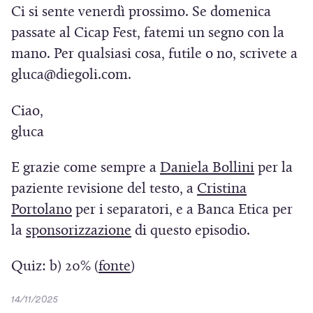
)
u
Ci si sente venerdì prossimo. Se domenica
n
i
o
passate al Cicap Fest, fatemi un segno con la
u
n
v
n
mano. Per qualsiasi cosa, futile o no, scrivete a
u
a
a
gluca@diegoli.com.
n
f
n
a
i
Ciao,
u
n
n
o
gluca
u
e
v
o
s
(
E grazie come sempre a
Daniela Bollini
per la
a
v
t
S
paziente revisione del testo, a
Cristina
f
a
r
(
i
i
Portolano
per i separatori, e a Banca Etica per
f
a
n
S
(
a
la
sponsorizzazione
di questo episodio.
i
)
e
i
S
p
n
(
Quiz: b) 20% (
fonte
)
s
a
i
r
e
S
t
s
p
a
e
D
14/11/2025
r
i
t