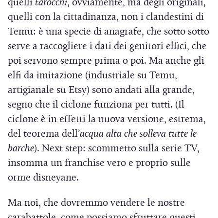
quelli
tarocchi
, ovviamente, ma degli originali,
p
quelli con la cittadinanza, non i clandestini di
r
Temu: è una specie di anagrafe, che sotto sotto
e
serve a raccogliere i dati dei genitori elfici, che
i
poi servono sempre prima o poi. Ma anche gli
n
elfi da imitazione (industriale su Temu,
u
artigianale su Etsy) sono andati alla grande,
n
segno che il ciclone funziona per tutti. (Il
a
ciclone è in effetti la nuova versione, estrema,
n
del teorema dell’
acqua alta che solleva tutte le
u
barche
). Next step: scommetto sulla serie TV,
o
insomma un franchise vero e proprio sulle
v
orme disneyane.
a
f
Ma noi, che dovremmo vendere le nostre
i
carabattole, come possiamo sfruttare questi