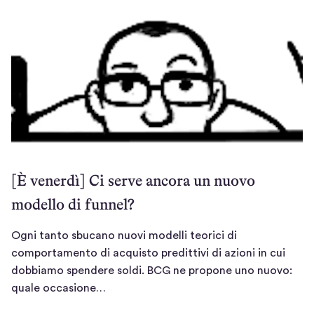
1
o
1
c
/
a
2
d
0
i
2
d
5
i
s
a
t
[È venerdì] Ci serve ancora un nuovo
t
modello di funnel?
e
n
z
Ogni tanto sbucano nuovi modelli teorici di
i
comportamento di acquisto predittivi di azioni in cui
o
dobbiamo spendere soldi. BCG ne propone uno nuovo:
O
n
quale occasione…
g
e