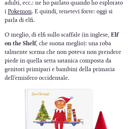
adulti, ecc.: ne ho parlato quando ho esplorato
o
a
v
(
i
Pokemon
. E quindi, tenetevi forte: oggi si
v
n
a
S
parla di elfi.
a
u
f
i
f
o
i
O meglio, di elfi sullo scaffale
(in inglese,
Elf
a
i
v
n
on the Shelf
, che suona meglio): una roba
p
n
a
e
talmente scema che non poteva non prendere
r
e
f
s
piede in quella setta satanica composta da
e
s
i
t
genitori primipari e bambini della primaria
i
t
n
r
dell’emisfero occidentale.
n
r
e
a
u
a
s
)
n
)
t
a
r
n
a
u
)