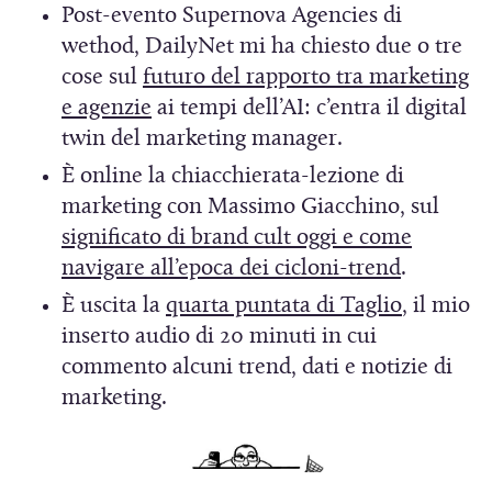
u
Post-evento Supernova Agencies di
u
n
wethod, DailyNet mi ha chiesto due o tre
o
a
cose sul
futuro del rapporto tra marketing
v
n
(
e agenzie
ai tempi dell’AI: c’entra il digital
a
u
S
twin del marketing manager.
f
o
i
È online la chiacchierata-lezione di
i
v
a
marketing con Massimo Giacchino, sul
n
a
p
significato di brand cult oggi e come
e
f
r
(
navigare all’epoca dei cicloni-trend
.
s
i
e
S
t
(
È uscita la
quarta puntata di Taglio
, il mio
n
i
i
r
S
inserto audio di 20 minuti in cui
e
n
a
a
i
commento alcuni trend, dati e notizie di
s
u
p
)
a
marketing.
t
n
r
p
r
a
e
r
a
n
i
e