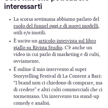
n
interessarti
e
s
La scorsa settimana abbiamo parlato del
(
ruolo del funnel oggi e di nuovi modelli
,
t
S
utili e/o inutili.
r
i
È uscito un
articolo-intervista sul libro
a
a
(
giallo su Rivista Studio
. C’è anche un
)
p
S
video in cui parlo di marketing e di culti,
r
i
ovviamente.
e
a
È online il mio intervento al super
i
p
Storytelling Festival di La Content a Bari:
n
r
“I brand non ci chiedono di comprare, ma
u
e
di credere” e altri culti commerciali che ci
n
i
tormentano. Un intervento tra stand-up
a
n
comedy e analisi.
n