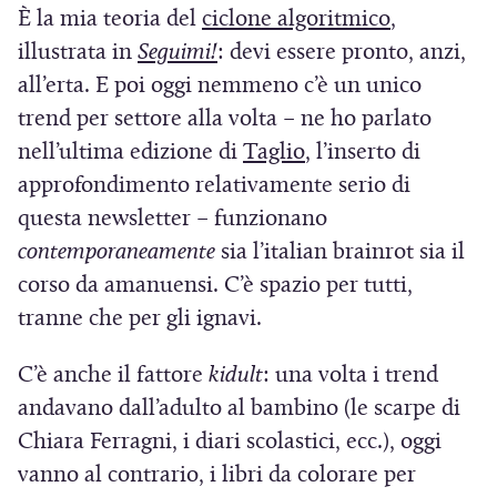
(
È la mia teoria del
ciclone algoritmico
,
(
S
illustrata in
Seguimi!
: devi essere pronto, anzi,
S
i
all’erta. E poi oggi nemmeno c’è un unico
i
a
trend per settore alla volta – ne ho parlato
a
(
p
nell’ultima edizione di
Taglio
, l’inserto di
p
S
r
approfondimento relativamente serio di
r
i
e
questa newsletter – funzionano
e
a
i
contemporaneamente
sia l’italian brainrot sia il
i
p
n
corso da amanuensi. C’è spazio per tutti,
n
r
u
tranne che per gli ignavi.
u
e
n
C’è anche il fattore
kidult
: una volta i trend
n
i
a
andavano dall’adulto al bambino (le scarpe di
a
n
n
Chiara Ferragni, i diari scolastici, ecc.), oggi
n
u
u
vanno al contrario, i libri da colorare per
u
n
o