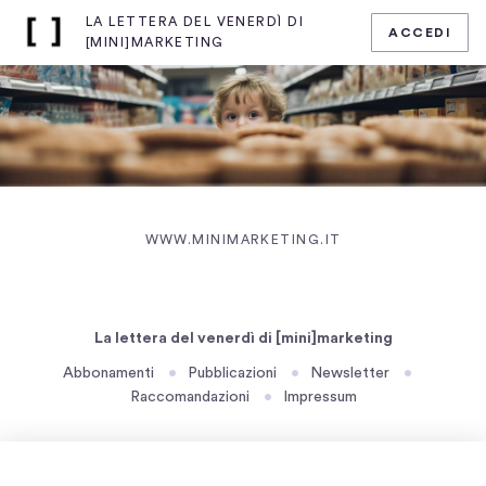
LA LETTERA DEL VENERDÌ DI
ACCEDI
Home
[MINI]MARKETING
page
di
La
lettera
del
venerdì
di
[mini]marketing
(SI APRE IN UNA 
WWW.MINIMARKETING.IT
La lettera del venerdì di [mini]marketing
Abbonamenti
Pubblicazioni
Newsletter
Raccomandazioni
Impressum