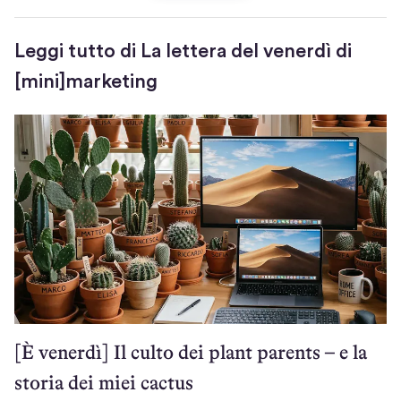
)
s
e
a
a
t
)
r
Leggi tutto di La lettera del venerdì di
)
a
[mini]marketing
)
[È venerdì] Il culto dei plant parents – e la
storia dei miei cactus