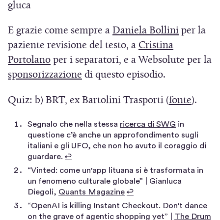
gluca
a
n
)
a
(
E grazie come sempre a
Daniela Bollini
per la
n
S
paziente revisione del testo, a
Cristina
u
(
i
Portolano
per i separatori, e a Websolute per la
o
S
(
a
sponsorizzazione
di questo episodio.
v
i
S
p
(
Quiz: b) BRT, ex Bartolini Trasporti (
fonte
).
a
a
i
r
S
f
p
a
e
(
Segnalo che nella stessa
ricerca di SWG
in
i
i
r
p
i
S
questione c’è anche un approfondimento sugli
a
i
n
italiani e gli UFO, che non ho avuto il coraggio di
e
r
n
a
guardare.
↩
p
e
i
e
u
p
“Vinted: come un'app lituana si è trasformata in
r
s
n
i
n
r
un fenomeno culturale globale” | Gianluca
e
e
t
(
u
n
a
Diegoli,
Quants Magazine
↩
i
i
S
r
“OpenAI is killing Instant Checkout. Don't dance
n
u
n
n
i
(
on the grave of agentic shopping yet” |
The Drum
n