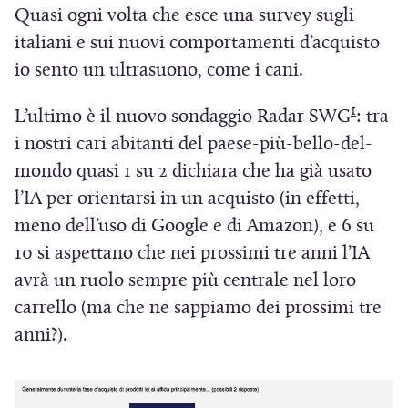
v
Quasi ogni volta che esce una survey sugli
a
italiani e sui nuovi comportamenti d’acquisto
f
io sento un ultrasuono, come i cani.
i
n
1
L’ultimo è il nuovo sondaggio Radar SWG
: tra
e
i nostri cari abitanti del paese-più-bello-del-
s
mondo quasi 1 su 2 dichiara che ha già usato
t
l’IA per orientarsi in un acquisto (in effetti,
r
meno dell’uso di Google e di Amazon), e 6 su
a
10 si aspettano che nei prossimi tre anni l’IA
)
avrà un ruolo sempre più centrale nel loro
carrello (ma che ne sappiamo dei prossimi tre
anni?).