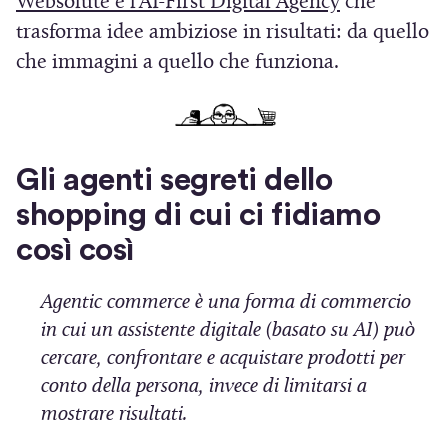
(
Websolute è l’AI-First Digital Agency
che
s
S
trasforma idee ambiziose in risultati: da quello
t
i
che immagini a quello che funziona.
r
a
a
p
)
r
Gli agenti segreti dello
e
shopping di cui ci fidiamo
i
n
così così
u
n
Agentic commerce è una forma di commercio
in cui un assistente digitale (basato su AI) può
a
cercare, confrontare e acquistare prodotti per
n
conto della persona, invece di limitarsi a
u
mostrare risultati.
o