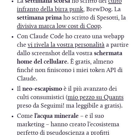
La
settimana scorsa
ho scritto del
culto
n
(
infranto della birra punk
, BrewDog. La
e
S
settimana prima
ho scritto di Spesotti, la
s
i
(
divisiva marca low cost di Coop
.
t
a
S
Con Claude Code ho creato una webapp
p
i
r
(
che
vi rivela la vostra personalità
a partire
r
a
S
dallo screenshot della vostra
schermata
a
e
p
i
home del cellulare
. È gratis, almeno
)
i
r
a
finché non finiscono i miei token API di
n
e
p
Claude.
u
i
r
Il
neo-escapismo
è il più avanzato dei
n
n
e
(
culti consumistici (
mio pezzo su Quants
a
u
i
S
preso da Seguimi! ma leggibile a gratis).
n
n
n
i
Come
l’acqua minerale
– e il suo
u
a
u
a
marketing – hanno creato l’ecosistema
o
n
n
p
perfetto di pseudoscienza a profitti