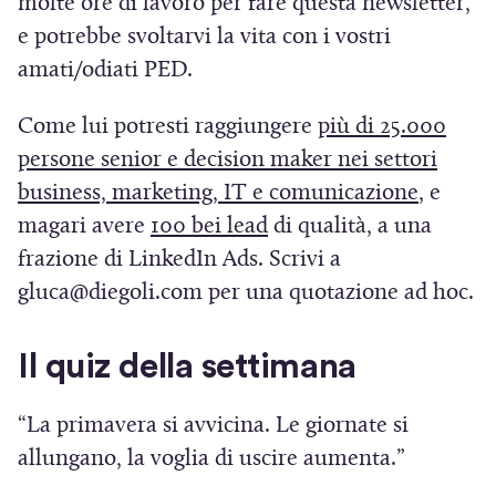
molte ore di lavoro per fare questa newsletter,
e potrebbe svoltarvi la vita con i vostri
amati/odiati PED.
Come lui potresti raggiungere
più di 25.000
persone senior e decision maker nei settori
(
business, marketing, IT e comunicazione
, e
(
S
magari avere
100 bei lead
di qualità, a una
S
i
frazione di LinkedIn Ads. Scrivi a
i
a
gluca@diegoli.com per una quotazione ad hoc.
a
p
p
r
Il quiz della settimana
r
e
e
i
“La primavera si avvicina. Le giornate si
i
n
allungano, la voglia di uscire aumenta.”
n
u