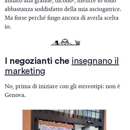
andato alla grande, dicono
, mentre io sono
abbastanza soddisfatto della mia asciugatrice.
Ma forse perché fingo ancora di averla scelta
io.
I negozianti che
insegnano il
(
marketing
S
No, prima di iniziare con gli stereotipi: non è
i
Genova.
a
p
r