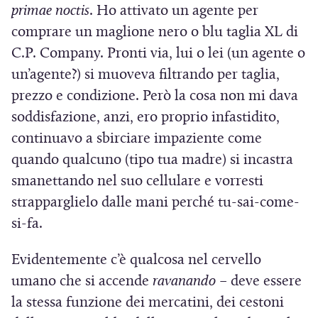
n
primae noctis
. Ho attivato un agente per
e
comprare un maglione nero o blu taglia XL di
s
C.P. Company. Pronti via, lui o lei (un agente o
t
un’agente?) si muoveva filtrando per taglia,
r
prezzo e condizione. Però la cosa non mi dava
a
soddisfazione, anzi, ero proprio infastidito,
)
continuavo a sbirciare impaziente come
quando qualcuno (tipo tua madre) si incastra
smanettando nel suo cellulare e vorresti
strapparglielo dalle mani perché tu-sai-come-
si-fa.
Evidentemente c’è qualcosa nel cervello
umano che si accende
ravanando
– deve essere
la stessa funzione dei mercatini, dei cestoni