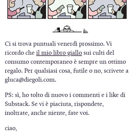
r
n
u
)
a
u
n
)
o
a
v
n
a
u
Ci si trova puntuali venerdì prossimo. Vi
f
o
(
ricordo che
il mio libro giallo
sui culti del
i
v
S
consumo contemporaneo è sempre un ottimo
n
a
i
regalo. Per qualsiasi cosa, futile o no, scrivete a
e
f
a
gluca@diegoli.com.
s
i
p
t
n
PS: sì, ho tolto di nuovo i commenti e i like di
r
r
e
Substack. Se vi è piaciuta, rispondete,
e
a
s
inoltrate, anche niente, fate voi.
i
)
t
n
ciao,
r
u