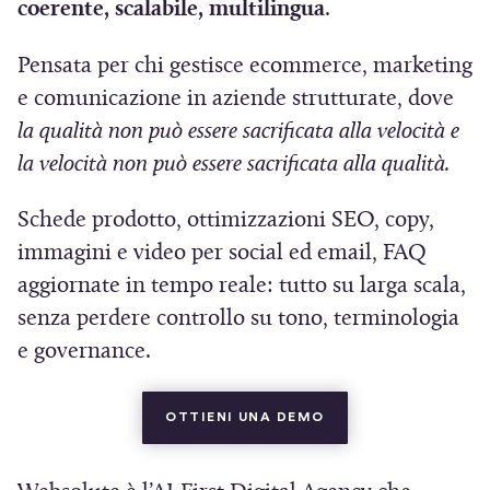
coerente, scalabile, multilingua
.
e
i
Pensata per chi gestisce ecommerce, marketing
n
e comunicazione in aziende strutturate, dove
u
la qualità non può essere sacrificata alla velocità e
n
la velocità non può essere sacrificata alla qualità.
a
n
Schede prodotto, ottimizzazioni SEO, copy,
u
immagini e video per social ed email, FAQ
o
aggiornate in tempo reale: tutto su larga scala,
v
senza perdere controllo su tono, terminologia
a
e governance.
f
i
(SI APRE IN UNA NU
OTTIENI UNA DEMO
n
e