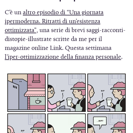
i
s
n
u
n
C’è un
altro episodio di “Una giornata
t
u
n
u
r
ipermoderna. Ritratti di un’esistenza
o
a
n
a
(
ottimizzata”,
una serie di brevi saggi-racconti-
v
n
a
)
S
distopie-illustrate scritte da me per il
a
u
n
f
i
magazine online Link. Questa settimana
o
u
i
a
(
l’iper-ottimizzazione della finanza personale
.
v
o
n
p
S
a
v
e
f
r
i
a
s
i
e
a
f
t
n
i
p
i
r
e
n
n
r
a
s
e
u
e
)
t
s
n
i
r
t
a
n
a