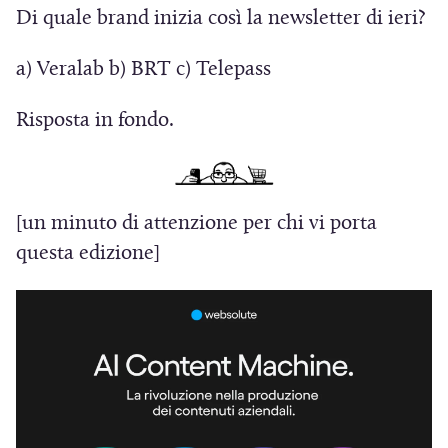
Di quale brand inizia così la newsletter di ieri?
u
n
n
a
a) Veralab b) BRT c) Telepass
a
n
n
u
Risposta in fondo.
u
o
o
v
v
a
[un minuto di attenzione per chi vi porta
a
f
questa edizione]
f
i
i
n
n
e
e
s
s
t
t
r
r
a