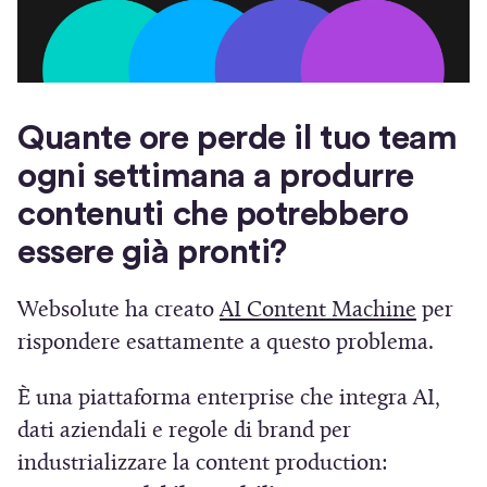
a
)
)
Quante ore perde il tuo team
ogni settimana a produrre
contenuti che potrebbero
essere già pronti?
(
Websolute ha creato
AI Content Machine
per
S
rispondere esattamente a questo problema.
i
È una piattaforma enterprise che integra AI,
a
dati aziendali e regole di brand per
p
industrializzare la content production:
r