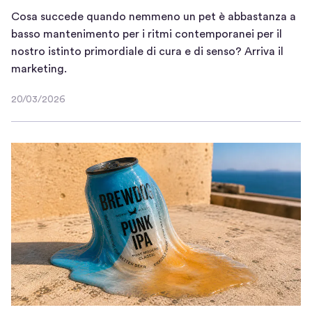
Cosa succede quando nemmeno un pet è abbastanza a
basso mantenimento per i ritmi contemporanei per il
nostro istinto primordiale di cura e di senso? Arriva il
C
marketing.
o
20/03/2026
s
2
a
0
/
s
0
u
3
c
/
c
2
e
0
d
2
e
6
q
u
a