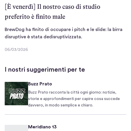
n
[È venerdì] Il nostro caso di studio
d
preferito è finito male
o
n
e
BrewDog ha finito di occupare i pitch e le slide: la birra
m
B
disruptive è stata dedisruptivizzata.
m
r
06/03/2026
e
e
0
n
w
6
/
o
D
I nostri suggerimenti per te
0
u
o
3
n
g
Buzz Prato
/
p
h
2
Buzz Prato racconta la città ogni giorno: notizie,
e
a
0
storie e approfondimenti per capire cosa succede
t
f
2
davvero, in modo semplice e chiaro.
è
i
6
a
n
b
i
Meridiano 13