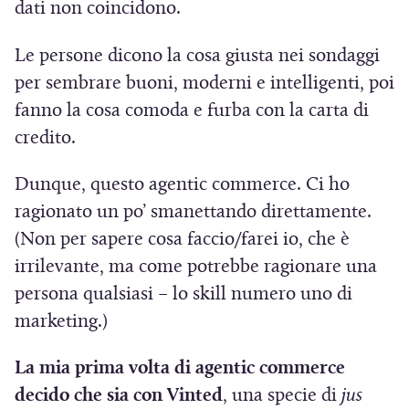
p
dati non coincidono.
r
Le persone dicono la cosa giusta nei sondaggi
e
per sembrare buoni, moderni e intelligenti, poi
i
fanno la cosa comoda e furba con la carta di
n
credito.
u
n
Dunque, questo agentic commerce. Ci ho
a
ragionato un po’ smanettando direttamente.
n
(Non per sapere cosa faccio/farei io, che è
u
irrilevante, ma come potrebbe ragionare una
o
persona qualsiasi – lo skill numero uno di
v
marketing.)
a
f
La mia prima volta di agentic commerce
i
decido che sia con Vinted
, una specie di
jus