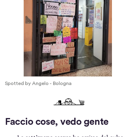
e
i
n
u
n
a
n
u
Spotted by Angelo - Bologna
o
v
a
f
Faccio cose, vedo gente
i