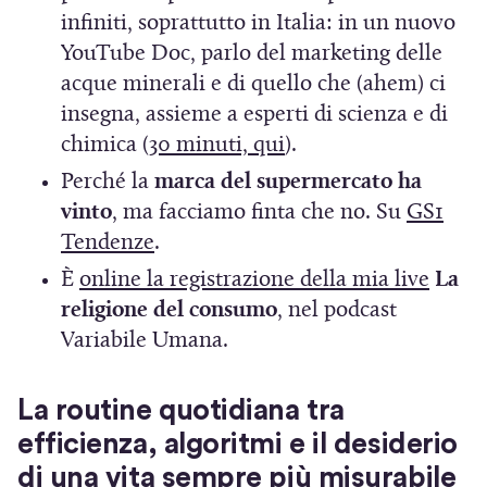
v
u
a
r
infiniti, soprattutto in Italia: in un nuovo
a
o
n
e
YouTube Doc, parlo del marketing delle
f
v
u
i
acque minerali e di quello che (ahem) ci
i
a
o
n
insegna, assieme a esperti di scienza e di
n
f
v
u
(
chimica (
30 minuti, qui
).
e
i
a
n
S
Perché la
marca del supermercato ha
s
n
f
a
i
vinto
, ma facciamo finta che no. Su
GS1
t
e
i
n
a
(
Tendenze
.
r
s
n
u
p
S
a
t
(
È
online la registrazione della mia live
La
e
o
r
i
)
r
S
religione del consumo
, nel podcast
s
v
e
a
a
i
Variabile Umana.
t
a
i
p
)
a
r
f
n
r
p
a
La routine quotidiana tra
i
u
e
r
)
efficienza, algoritmi e il desiderio
n
n
i
e
e
di una vita sempre più misurabile
a
n