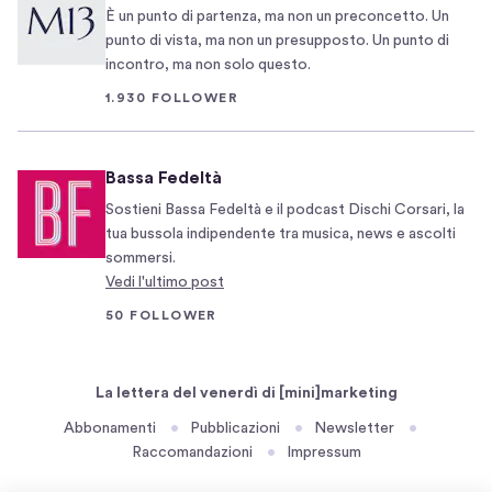
b
t
È un punto di partenza, ma non un preconcetto. Un
a
o
punto di vista, ma non un presupposto. Un punto di
s
d
incontro, ma non solo questo.
t
i
1.930 FOLLOWER
a
o
n
c
z
c
Bassa Fedeltà
a
u
Sostieni Bassa Fedeltà e il podcast Dischi Corsari, la
a
p
tua bussola indipendente tra musica, news e ascolti
b
a
sommersi.
a
r
Vedi l'ultimo post
s
e
50 FOLLOWER
s
i
o
p
m
i
La lettera del venerdì di [mini]marketing
a
t
Abbonamenti
Pubblicazioni
Newsletter
n
c
Raccomandazioni
Impressum
t
h