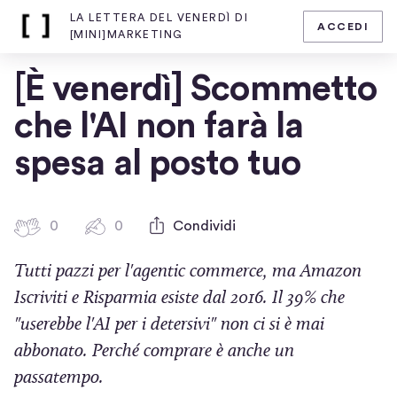
LA LETTERA DEL VENERDÌ DI
ACCEDI
Home
[MINI]MARKETING
page
di
[È venerdì] Scommetto
La
lettera
che l'AI non farà la
del
venerdì
spesa al posto tuo
di
[mini]marketing
0
0
0
Condividi
0
b
c
Tutti pazzi per l'agentic commerce, ma Amazon
a
o
t
m
Iscriviti e Risparmia esiste dal 2016. Il 39% che
m
t
"userebbe l'AI per i detersivi" non ci si è mai
e
i
abbonato. Perché comprare è anche un
n
c
t
passatempo.
i
i