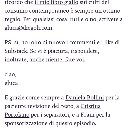
(
ricordo che
il mio libro giallo
sui culti del
f
v
S
consumo contemporaneo è sempre un ottimo
i
a
i
regalo. Per qualsiasi cosa, futile o no, scrivete a
n
f
a
gluca@diegoli.com.
e
i
p
s
n
PS: sì, ho tolto di nuovo i commenti e i like di
r
t
e
Substack. Se vi è piaciuta, rispondete,
e
r
s
inoltrate, anche niente, fate voi.
i
a
t
n
ciao,
)
r
u
gluca
a
n
)
a
(
E grazie come sempre a
Daniela Bollini
per la
n
S
paziente revisione del testo, a
Cristina
u
(
i
Portolano
per i separatori, e a Foam per la
o
S
(
a
sponsorizzazione
di questo episodio.