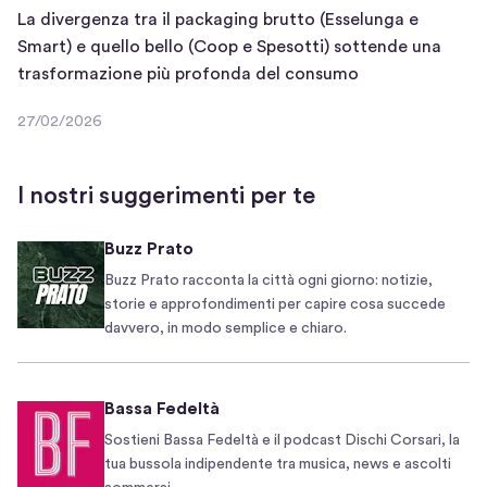
n
La divergenza tra il packaging brutto (Esselunga e
t
Smart) e quello bello (Coop e Spesotti) sottende una
L
i
trasformazione più profonda del consumo
a
c
27/02/2026
d
c
2
i
o
7
/
v
m
I nostri suggerimenti per te
0
e
m
2
r
e
Buzz Prato
/
g
r
2
Buzz Prato racconta la città ogni giorno: notizie,
e
c
0
storie e approfondimenti per capire cosa succede
n
e
2
davvero, in modo semplice e chiaro.
z
,
6
a
m
t
a
Bassa Fedeltà
r
A
Sostieni Bassa Fedeltà e il podcast Dischi Corsari, la
a
m
tua bussola indipendente tra musica, news e ascolti
i
a