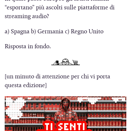
n
i
n
“esportano” più ascolti sulle piattaforme di
u
n
u
streaming audio?
o
u
n
v
a) Spagna b) Germania c) Regno Unito
n
a
a
a
n
f
Risposta in fondo.
n
u
i
u
o
n
o
v
e
[un minuto di attenzione per chi vi porta
v
a
s
questa edizione]
a
f
t
f
i
r
i
n
a
n
e
)
e
s
s
t