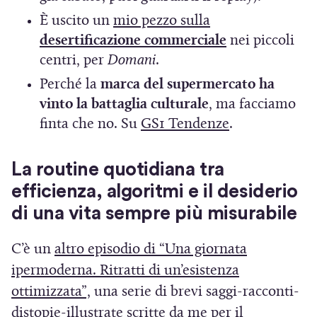
n
i
i
(
È uscito un
mio pezzo sulla
u
n
a
S
(
desertificazione commerciale
nei piccoli
o
u
p
i
S
centri, per
Domani
.
v
n
r
a
i
Perché la
marca del supermercato ha
a
a
e
p
a
vinto la battaglia culturale
, ma facciamo
f
n
i
r
p
(
finta che no. Su
GS1 Tendenze
.
i
u
n
e
r
S
n
o
u
i
e
i
e
La routine quotidiana tra
v
n
n
i
a
s
efficienza, algoritmi e il desiderio
a
a
u
n
p
t
f
di una vita sempre più misurabile
n
n
u
r
r
i
u
a
n
e
a
C’è un
altro episodio di “Una giornata
n
o
n
a
i
)
e
ipermoderna. Ritratti di un’esistenza
v
u
n
n
s
(
ottimizzata”,
una serie di brevi saggi-racconti-
a
o
u
u
t
S
distopie-illustrate scritte da me per il
f