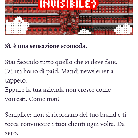
t
r
r
a
a
)
)
Sì, è una sensazione scomoda.
Stai facendo tutto quello che si deve fare.
Fai un botto di paid. Mandi newsletter a
tappeto.
Eppure la tua azienda non cresce come
vorresti. Come mai?
Semplice: non si ricordano del tuo brand e ti
tocca convincere i tuoi clienti ogni volta. Da
zero.