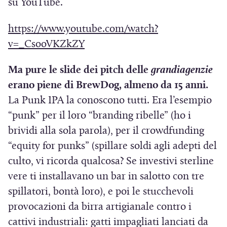
su YouTube.
https://www.youtube.com/watch?
(
v=_CsooVKZkZY
S
Ma pure le slide dei pitch delle
grandiagenzie
i
erano piene di BrewDog, almeno da 15 anni.
a
La Punk IPA la conoscono tutti. Era l’esempio
p
“punk” per il loro “branding ribelle” (ho i
r
brividi alla sola parola), per il crowdfunding
e
“equity for punks” (spillare soldi agli adepti del
i
culto, vi ricorda qualcosa? Se investivi sterline
n
vere ti installavano un bar in salotto con tre
u
spillatori, bontà loro), e poi le stucchevoli
n
provocazioni da birra artigianale contro i
a
cattivi industriali: gatti impagliati lanciati da
n