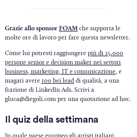
(
Grazie allo sponsor
FOAM
che supporta le
S
molte ore di lavoro per fare questa newsletter.
i
Come lui potresti raggiungere
più di 25.000
a
persone senior e decision maker nei settori
p
(
business, marketing, IT e comunicazione
, e
r
(
S
magari avere
100 bei lead
di qualità, a una
e
S
i
frazione di LinkedIn Ads. Scrivi a
i
i
a
gluca@diegoli.com per una quotazione ad hoc.
n
a
p
u
p
r
Il quiz della settimana
n
r
e
a
e
i
In quale paese europeo gli artisti italiani