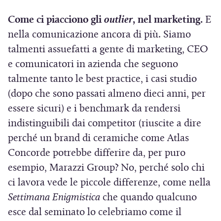
o
n
v
Come ci piacciono gli
outlier
, nel marketing.
E
a
a
nella comunicazione ancora di più. Siamo
n
f
talmenti assuefatti a gente di marketing, CEO
u
i
e comunicatori in azienda che seguono
o
n
talmente tanto le best practice, i casi studio
v
e
(dopo che sono passati almeno dieci anni, per
a
s
essere sicuri) e i benchmark da rendersi
f
t
indistinguibili dai competitor (riuscite a dire
i
r
perché un brand di ceramiche come Atlas
n
a
Concorde potrebbe differire da, per puro
e
)
esempio, Marazzi Group? No, perché solo chi
s
ci lavora vede le piccole differenze, come nella
t
Settimana Enigmistica
che quando qualcuno
r
esce dal seminato lo celebriamo come il