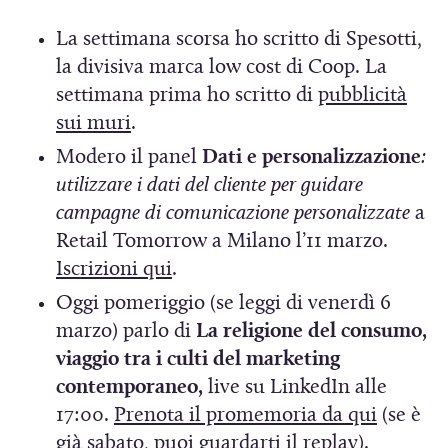
a
)
La settimana scorsa
ho scritto di Spesotti,
la divisiva marca low cost di Coop. La
settimana prima ho scritto di
pubblicità
(
sui muri
.
S
Modero il panel
Dati e personalizzazione
:
i
utilizzare i dati del cliente per guidare
a
campagne di comunicazione personalizzate
a
p
Retail Tomorrow a Milano l’11 marzo.
r
(
Iscrizioni qui
.
e
S
Oggi pomeriggio (se leggi di venerdì 6
i
i
marzo) parlo di
La religione del consumo,
n
a
viaggio tra i culti del marketing
u
p
contemporaneo,
live su LinkedIn alle
n
r
(
17:00.
Prenota il promemoria da qui
(se è
a
e
S
già sabato, puoi guardarti il replay).