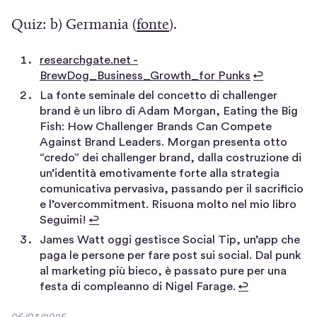
v
i
S
p
(
Quiz: b) Germania (
fonte
).
a
a
i
r
S
f
p
a
e
researchgate.net -
i
i
r
p
i
(
BrewDog_Business_Growth_for Punks
↩
a
S
n
e
r
n
La fonte seminale del concetto di challenger
i
p
brand è un libro di Adam Morgan, Eating the Big
e
i
e
u
a
Fish: How Challenger Brands Can Compete
r
s
n
i
n
p
Against Brand Leaders. Morgan presenta otto
e
r
t
u
n
a
“credo” dei challenger brand, dalla costruzione di
e
i
un’identità emotivamente forte alla strategia
r
n
u
n
i
comunicativa pervasiva, passando per il sacrificio
n
a
n
a
n
u
e l’overcommitment. Risuona molto nel mio libro
u
u
)
Seguimi!
↩
n
a
o
n
n
James Watt oggi gestisce Social Tip, un’app che
u
n
v
a
paga le persone per fare post sui social. Dal punk
a
n
o
u
a
al marketing più bieco, è passato pure per una
u
n
v
o
f
festa di compleanno di Nigel Farage.
↩
o
u
a
v
i
v