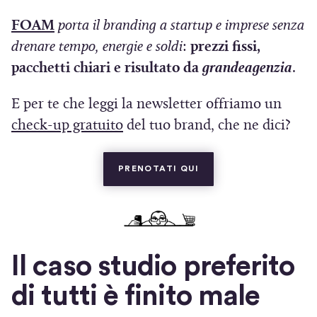
(
FOAM
porta il branding a startup e imprese
senza
S
drenare tempo, energie e soldi
:
prezzi fissi,
i
pacchetti chiari e risultato da
grandeagenzia
.
a
E per te che leggi la newsletter offriamo un
p
(
check-up gratuito
del tuo brand, che ne dici?
r
S
e
i
(SI APRE IN UNA NUOV
PRENOTATI QUI
i
a
n
p
u
r
n
e
a
Il caso studio preferito
i
n
di tutti è finito male
n
u
u