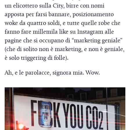
un elicottero sulla City, birre con nomi
u
apposta per farsi bannare, posizionamento
o
woke da quattro soldi, e tutte quelle robe che
v
fanno fare millemila like su Instagram alle
a
pagine che si occupano di “marketing geniale”
f
(che di solito non è marketing, e non è geniale,
i
è solo triggering di folle).
n
e
Ah, e le parolacce, signora mia. Wow.
s
t
r
a
)