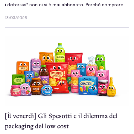
T
i detersivi" non ci si è mai abbonato. Perché comprare
u
13/03/2026
t
1
t
3
/
i
0
p
3
a
/
z
2
z
0
i
2
p
6
e
r
l
'
[È venerdì] Gli Spesotti e il dilemma del
a
packaging del low cost
g
e