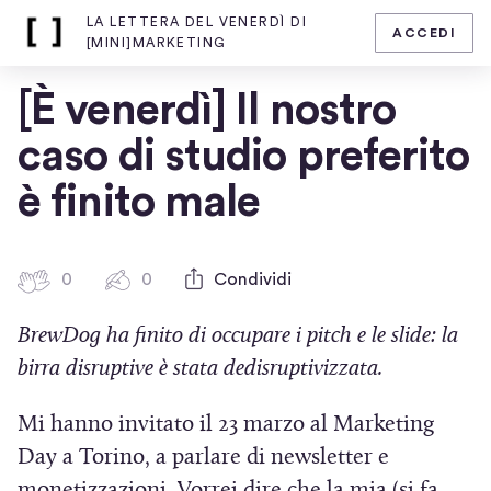
LA LETTERA DEL VENERDÌ DI
ACCEDI
Home
[MINI]MARKETING
page
di
[È venerdì] Il nostro
La
lettera
caso di studio preferito
del
venerdì
è finito male
di
[mini]marketing
0
0
0
Condividi
0
b
c
BrewDog ha finito di occupare i pitch e le slide: la
a
o
t
m
birra disruptive è stata dedisruptivizzata.
m
t
e
i
Mi hanno invitato il 23 marzo al Marketing
n
c
Day a Torino, a parlare di newsletter e
t
i
i
monetizzazioni. Vorrei dire che la mia (si fa