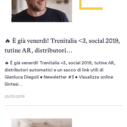
a
)
🔥 È già venerdì! Trenitalia <3, social 2019,
tutine AR, distributori…
🔥 È già venerdì! Trenitalia <3, social 2019, tutine AR,
distributori automatici e un sacco di link utili di
Gianluca Diegoli • Newsletter #3 • Visualizza online
🔥
Sintesi…
È
25/01/2019
g
2
i
5
/
à
0
v
1
e