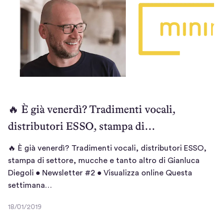
/
n
2
e
0
r
1
d
9
ì
!
T
r
🔥 È già venerdì? Tradimenti vocali,
e
distributori ESSO, stampa di…
n
i
t
🔥 È già venerdì? Tradimenti vocali, distributori ESSO,
a
stampa di settore, mucche e tanto altro di Gianluca
l
Diegoli • Newsletter #2 • Visualizza online Questa
i
🔥
settimana…
a
È
18/01/2019
<
g
1
3
i