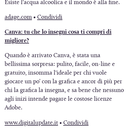
)
Esiste l'acqua alcoolica e il mondo è alla fine.
f
n
i
n
n
n
n
p
p
i
a
a
e
e
u
u
r
r
(
(
adage.com
•
Condividi
n
n
p
s
s
o
o
e
e
S
S
e
u
r
t
t
Canva: tu che lo insegni cosa ti compri di
v
v
i
i
i
i
s
o
e
r
r
(
migliore?
a
a
n
n
a
a
t
v
i
a
a
S
f
f
u
u
p
p
r
Quando è arrivato Canva, è stata una
a
n
)
)
i
i
i
n
n
r
r
a
bellissima sorpresa: pulito, facile, on-line e
f
u
a
n
n
a
a
e
e
)
gratuito, insomma l'ideale per chi vuole
i
n
p
e
e
n
n
i
i
giocare un po’ con la grafica e ancor di più per
n
a
r
s
s
u
u
n
n
chi la grafica la insegna, e sa bene che nessuno
e
n
e
t
t
o
o
u
u
agli inizi intende pagare le costose licenze
s
u
i
r
r
v
v
n
n
Adobe.
t
o
n
a
a
a
a
a
a
r
v
u
)
)
f
f
n
n
(
(
www.digitalupdate.it
•
Condividi
a
a
n
i
i