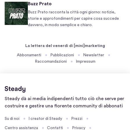
e
t
Buzz Prato
A
i
Buzz Prato racconta la città ogni giorno: notizie,
R
v
storie e approfondimenti per capire cosa succede
,
o
davvero, in modo semplice e chiaro.
d
c
i
a
s
l
La lettera del venerdì di [mini]marketing
t
i
Abbonamenti
Pubblicazioni
Newsletter
r
,
Raccomandazioni
Impressum
i
d
b
i
u
s
t
t
o
r
Home
Steady dà ai media indipendenti tutto ciò che serve per
r
i
page
costruire e gestire una fiorente community di abbonati
i
b
a
u
Su di noi
I creator di Steady
Prezzi
u
t
Centro assistenza
Contatti
Privacy