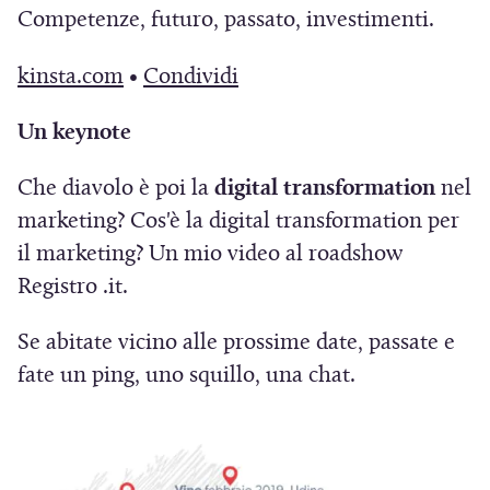
o
a
e
e
Competenze, futuro, passato, investimenti.
a
i
v
f
i
i
)
a
a
(
(
kinsta.com
•
Condividi
i
n
n
p
f
S
S
n
u
u
r
Un keynote
i
i
i
e
n
n
e
n
a
a
s
a
a
Che diavolo è poi la
digital transformation
nel
i
e
p
p
t
n
n
marketing? Cos'è la digital transformation per
n
s
r
r
r
u
u
il marketing? Un mio video al roadshow
u
t
e
e
a
o
o
Registro .it.
n
r
i
i
)
v
v
a
a
n
n
Se abitate vicino alle prossime date, passate e
a
a
n
)
u
u
fate un ping, uno squillo, una chat.
f
f
u
n
n
i
i
o
a
a
n
n
v
n
n
e
e
a