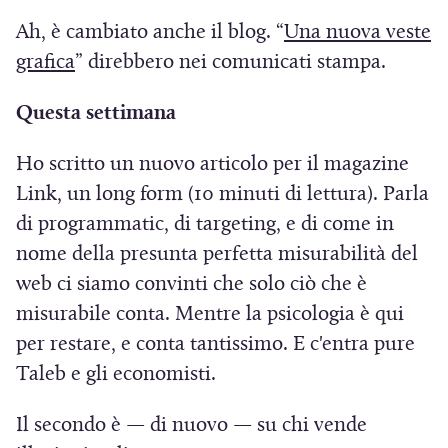
r
a
e
Ah, è cambiato anche il blog. “
Una nuova veste
a
)
s
(
grafica
” direbbero nei comunicati stampa.
)
t
S
Questa settimana
r
i
a
a
Ho scritto un nuovo articolo per il magazine
)
p
Link, un long form (10 minuti di lettura). Parla
r
di programmatic, di targeting, e di come in
e
nome della presunta perfetta misurabilità del
i
web ci siamo convinti che solo ciò che è
n
misurabile conta. Mentre la psicologia è qui
u
per restare, e conta tantissimo. E c'entra pure
n
Taleb e gli economisti.
a
n
Il secondo è — di nuovo — su chi vende