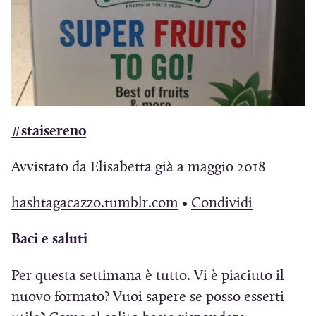
s
s
)
t
t
r
r
a
a
)
)
(
#staisereno
S
Avvistato da Elisabetta già a maggio 2018
i
a
(
(
hashtagacazzo.tumblr.com
•
Condividi
p
S
S
r
Baci e saluti
i
i
e
a
a
Per questa settimana è tutto. Vi è piaciuto il
i
p
p
nuovo formato? Vuoi sapere se posso esserti
n
r
r