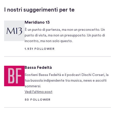
8
/
,
à
I nostri suggerimenti per te
0
s
v
1
o
e
Meridiano 13
/
c
n
2
È un punto di partenza, ma non un preconcetto. Un
i
e
0
punto di vista, ma non un presupposto. Un punto di
a
r
1
incontro, ma non solo questo.
l
d
9
1.931 FOLLOWER
2
ì
0
?
1
T
Bassa Fedeltà
9
r
Sostieni Bassa Fedeltà e il podcast Dischi Corsari, la
,
a
tua bussola indipendente tra musica, news e ascolti
t
d
sommersi.
u
i
Vedi l'ultimo post
t
m
50 FOLLOWER
i
e
n
n