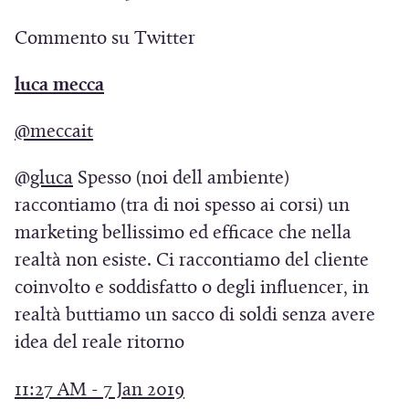
S
S
a
Commento su Twitter
i
i
p
a
a
r
(
luca mecca
p
p
e
S
r
r
(
@meccait
i
i
e
e
S
n
a
(
@
gluca
Spesso (noi dell ambiente)
i
i
i
u
p
S
raccontiamo (tra di noi spesso ai corsi) un
n
n
a
n
r
i
marketing bellissimo ed efficace che nella
u
u
p
a
e
a
realtà non esiste. Ci raccontiamo del cliente
n
n
r
n
i
p
coinvolto e soddisfatto o degli influencer, in
a
a
e
u
n
r
realtà buttiamo un sacco di soldi senza avere
n
n
i
o
u
e
idea del reale ritorno
u
u
n
v
n
i
o
o
u
a
a
(
11:27 AM - 7 Jan 2019
n
v
v
n