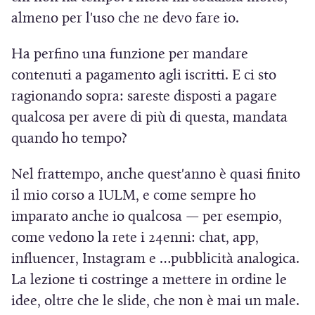
n
u
r
almeno per l'uso che ne devo fare io.
u
n
e
n
a
Ha perfino una funzione per mandare
i
a
n
contenuti a pagamento agli iscritti. E ci sto
n
n
u
ragionando sopra: sareste disposti a pagare
u
u
o
qualcosa per avere di più di questa, mandata
n
o
v
quando ho tempo?
a
v
a
n
a
f
Nel frattempo, anche quest'anno è quasi finito
u
f
i
il mio corso a IULM, e come sempre ho
o
i
n
imparato anche io qualcosa — per esempio,
v
n
e
come vedono la rete i 24enni: chat, app,
a
e
s
influencer, Instagram e …pubblicità analogica.
f
s
t
La lezione ti costringe a mettere in ordine le
i
t
r
idee, oltre che le slide, che non è mai un male.
n