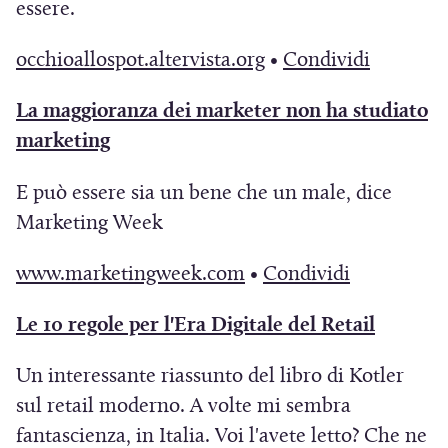
essere.
e
i
(
(
occhioallospot.altervista.org
•
Condividi
n
S
S
u
La maggioranza dei marketer non ha studiato
i
i
n
(
marketing
a
a
a
S
p
p
E può essere sia un bene che un male, dice
n
i
r
r
Marketing Week
u
a
e
e
o
p
i
i
(
(
www.marketingweek.com
•
Condividi
v
r
n
n
S
S
a
e
(
Le 10 regole per l'Era Digitale del Retail
u
u
i
i
f
i
S
n
n
a
a
Un interessante riassunto del libro di Kotler
i
n
i
a
a
p
p
sul retail moderno. A volte mi sembra
n
u
a
n
n
r
r
fantascienza, in Italia. Voi l'avete letto? Che ne
e
n
p