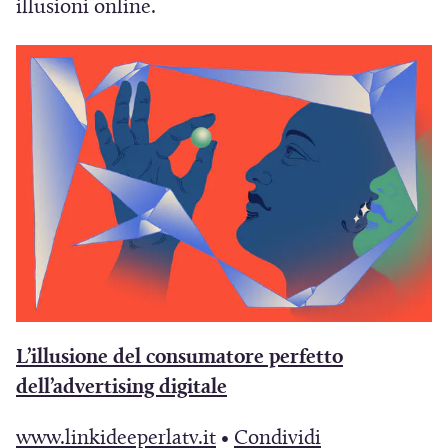
u
illusioni online.
o
v
a
f
i
n
e
s
t
r
a
L’illusione del consumatore perfetto
)
(
dell’advertising digitale
S
(
(
www.linkideeperlatv.it
•
Condividi
i