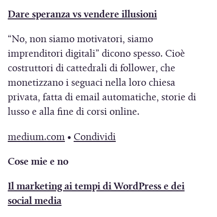
f
n
S
u
a
a
a
(
Dare speranza vs vendere illusioni
i
u
i
n
f
f
n
S
n
o
a
a
“No, non siamo motivatori, siamo
i
i
u
i
e
v
p
n
imprenditori digitali” dicono spesso. Cioè
n
n
o
a
s
a
r
u
costruttori di cattedrali di follower, che
e
e
v
p
t
f
e
o
monetizzano i seguaci nella loro chiesa
s
s
a
r
r
i
i
v
privata, fatta di email automatiche, storie di
t
t
f
e
a
n
n
a
lusso e alla fine di corsi online.
r
r
i
i
)
e
u
f
a
a
n
n
s
n
(
(
medium.com
•
Condividi
i
)
)
e
u
t
a
S
S
n
s
n
Cose mie e no
r
n
i
i
e
t
a
a
u
a
a
s
Il marketing ai tempi di WordPress e dei
r
n
)
o
p
p
t
(
social media
a
u
v
r
r
r
S
)