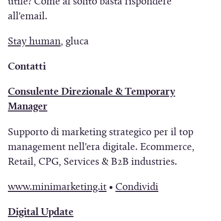
utile? Come al solito basta rispondere
u
e
e
all'email.
n
i
i
a
n
n
(
Stay human
, gluca
n
u
u
S
u
Contatti
n
n
i
o
a
a
a
Consulente Direzionale & Temporary
v
n
n
p
(
Manager
a
u
u
r
S
f
o
o
e
Supporto di marketing strategico per il top
i
i
v
v
i
management nell'era digitale. Ecommerce,
a
n
a
a
n
Retail, CPG, Services & B2B industries.
p
e
f
f
u
r
s
(
(
www.minimarketing.it
•
Condividi
i
i
n
e
t
S
S
n
n
a
i
r
(
Digital Update
i
i
e
e
n