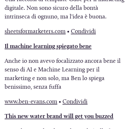
n
i
s
s
u
u
p
p
digitale. Non sono sicuro della bontà
e
a
a
t
t
o
o
r
r
intrinseca di ognuno, ma l'idea è buona.
s
n
p
r
r
v
v
e
e
t
u
r
a
a
a
a
i
i
(
(
sheetsformarketers.com
•
Condividi
r
o
e
)
)
f
f
n
n
S
S
a
v
i
(
Il machine learning spiegato bene
i
i
u
u
i
i
)
a
n
S
n
n
n
n
a
a
Anche io non avevo focalizzato ancora bene il
f
u
i
e
e
a
a
p
p
senso di AI e Machine Learning per il
i
n
a
s
s
n
n
r
r
marketing e non solo, ma Ben lo spiega
n
a
p
t
t
u
u
e
e
benissimo, senza fuffa
e
n
r
r
r
o
o
i
i
s
u
e
a
a
v
v
n
n
(
(
www.ben-evans.com
•
Condividi
t
o
i
)
)
a
a
u
u
S
S
r
v
n
(
This new water brand will get you buzzed
f
f
n
n
i
i
a
a
u
S
i
i
a
a
a
a