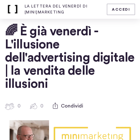
LA LETTERA DEL VENERDÌ DI
ACCEDI
Home
[MINI]MARKETING
page
di
🌈 È già venerdì -
La
lettera
L'illusione
del
venerdì
dell'advertising digitale
di
| la vendita delle
[mini]marketing
illusioni
0
0
0
Condividi
0
b
c
a
o
t
m
m
t