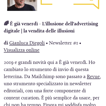
e
i
n
c
t
i
i
n
🌈 È già venerdì - L'illusione dell'advertising
q
digitale | la vendita delle illusioni
u
e
(
di
Gianluca Diegoli
• Newsletter #1 •
(
S
Visualizza online
S
i
2019 e grandi novità qui a È già venerdì. Ho
i
a
cambiato lo strumento di invio di questa
a
p
(
letterina. Da Mailchimp sono passato a
Revue
,
p
r
S
uno strumento specializzato in newsletter
r
e
i
editoriali, con una forte componente di
e
i
a
content curation. È più semplice da usare, per
i
n
p
chi non ha tempo. Finora mi soddisfa molto,