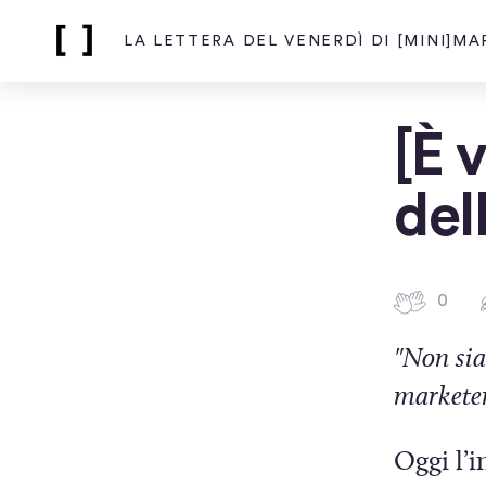
LA LETTERA DEL VENERDÌ DI [MINI]M
Home
page
di
La
[È 
lettera
del
venerdì
dell
di
[mini]marketing
0
0
b
a
"Non sia
t
marketer.
t
i
Oggi l’i
c