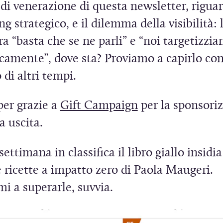
di venerazione di questa newsletter, riguar
g strategico, e il dilemma della visibilità: 
tra “basta che se ne parli” e “noi targetizzi
icamente”, dove sta? Proviamo a capirlo co
di altri tempi.
(
per grazie a
Gift Campaign
per la sponsori
S
a uscita.
i
ettimana in classifica il libro giallo insidia
a
e ricette a impatto zero di Paola Maugeri.
p
i a superarle, suvvia.
r
e