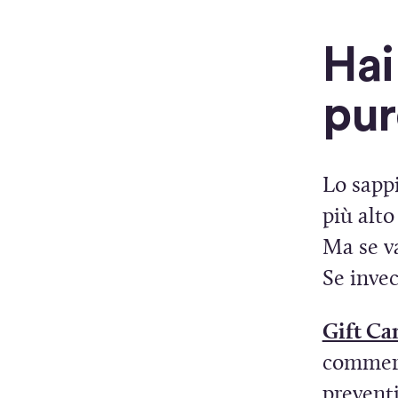
Hai
pur
Lo sappi
più alto
Ma se va
Se invec
Gift C
commerce
preventi