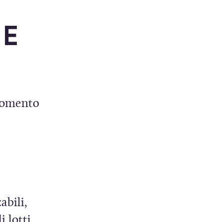
r
 E
a
)
 momento
abili,
 lotti.