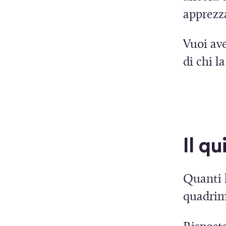
apprezza
Vuoi ave
di chi l
Il q
Quanti l
quadrime