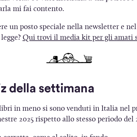
e
rla mi fai contento.
s
t
re un posto speciale nella newsletter e nel
r
a legge?
Qui trovi il media kit per gli amati
a
)
uiz della settimana
ibri in meno si sono venduti in Italia nel 
stre 2025 rispetto allo stesso periodo del