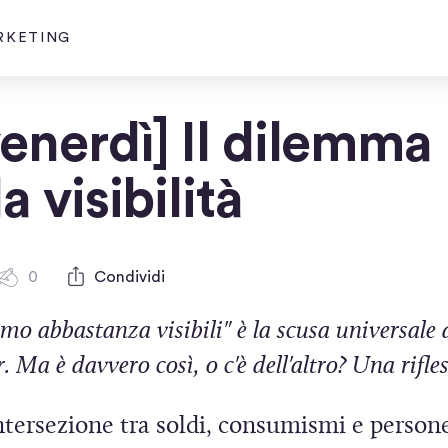
ARKETING
venerdì] Il dilemma
a visibilità
0
Condividi
0
c
mo abbastanza visibili" è la scusa universale 
o
m
 Ma è davvero così, o c'è dell'altro? Una rifle
m
e
n
ntersezione tra soldi, consumismi e person
t