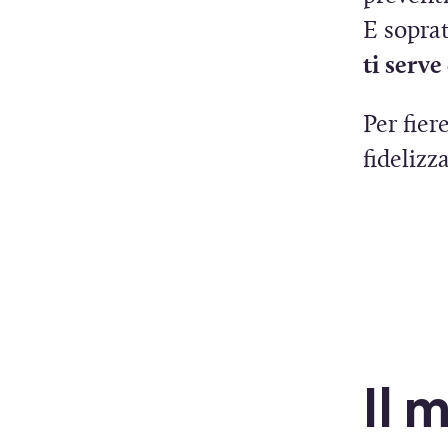
E sopra
ti serve
Per fier
fidelizz
Il m