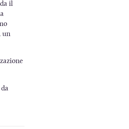
da il
la
amo
n un
zzazione
 da