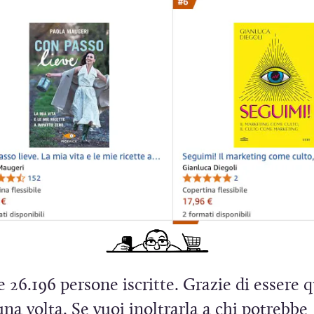
i
n
u
n
a
n
u
o
v
a
f
i
le 26.196 persone iscritte. Grazie di essere q
n
na volta. Se vuoi inoltrarla a chi potrebbe