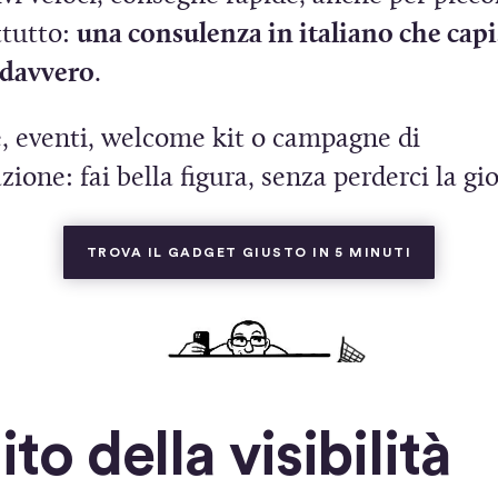
a
ttutto:
una consulenza in italiano che capi
p
 davvero
.
r
e, eventi, welcome kit o campagne di
e
azione: fai bella figura, senza perderci la gi
i
n
(SI APRE 
TROVA IL GADGET GIUSTO IN 5 MINUTI
u
n
a
n
u
ito della visibilità
o