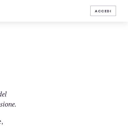
ISCRIVITI
ACCEDI
del
ssione.
e,