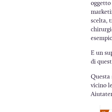
i
oggetto 
i
n
marketin
q
u
scelta, 
e
chirurg
esempio 
E un su
di quest
Questa s
vicino l
Aiutatem