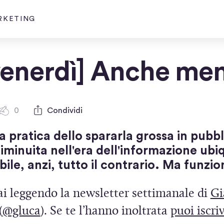
ARKETING
venerdì] Anche me
0
Condividi
0
c
 pratica dello spararla grossa in pubbl
o
m
iminuita nell'era dell'informazione ubi
m
bile, anzi, tutto il contrario. Ma funzi
e
n
ai leggendo la newsletter settimanale di
Gi
t
(
(
@gluca
). Se te l’hanno inoltrata
puoi iscri