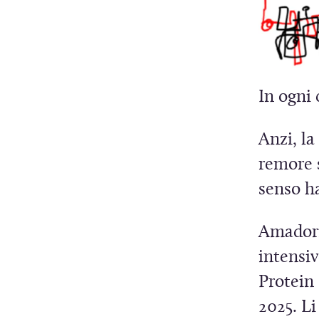
In ogni 
Anzi, la
remore 
senso ha
Amadori
intensiv
Protei
2025. Li