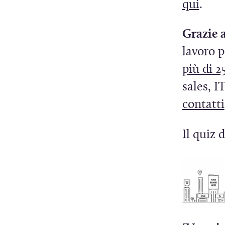
(
qui
.
u
S
i
e
Grazie 
i
lavoro 
a
più di 2
p
r
sales, I
r
contatti
e
i
i
Il quiz 
n
u
n
a
n