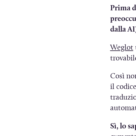
Prima di
preoccup
dalla AI
(
Weglot
trovabil
i
Così non
il codic
traduzi
r
automat
i
Sì, lo s