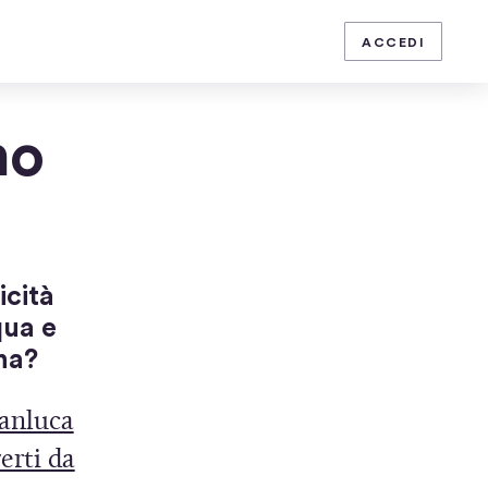
ISCRIVITI
ACCEDI
no
icità
qua e
ona?
anluca
verti da