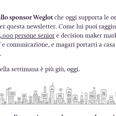
S
S
i
allo sponsor Weglot
che oggi supporta le or
a
a
per questa newsletter. Come lui puoi raggi
p
p
(
5.000 persone senior
e decision maker mark
r
S
T e comunicazione, e magari portarti a cas
e
e
(
i
.
i
S
a
n
n
della settimana è più giù, oggi.
i
p
u
u
a
r
n
n
p
e
a
a
r
i
n
n
e
n
u
u