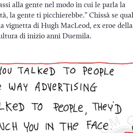
assi alla gente nel modo in cui le parla la
tà, la gente ti picchierebbe.” Chissà se qu
la vignetta di Hugh MacLeod, ex eroe della
a
ltura di inizio anni Duemila.