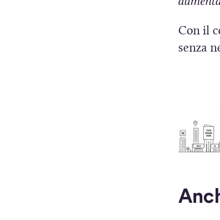
aumenta 
Con il 
senza n
f
i
Anc
s