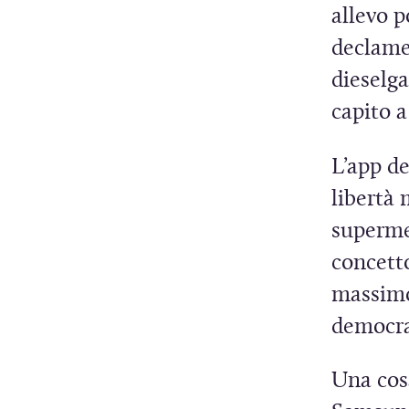
allevo p
declame
dieselga
capito a
L’app d
libertà
superme
concetto
massimo 
democra
Una cosa