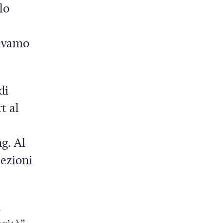
lo
vevamo
di
t al
g. Al
lezioni
u