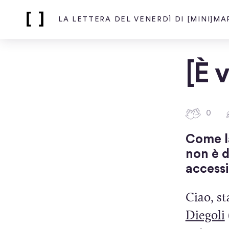
LA LETTERA DEL VENERDÌ DI [MINI]M
Home
page
di
La
[È 
lettera
del
venerdì
di
0
0
[mini]marketing
b
Come la
a
t
non è d
t
accessi
i
c
Ciao, st
i
i
(
Diegoli
n
q