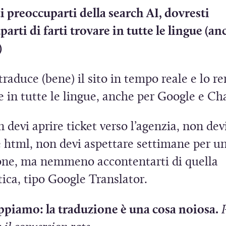
e
t
 preoccuparti della search AI, dovresti
s
r
arti di farti trovare in tutte le lingue (an
t
a
)
r
)
a
traduce (bene) il sito in tempo reale e lo r
)
S
e in tutte le lingue, anche per Google e C
 devi aprire ticket verso l’agenzia, non devi
a
e html, non devi aspettare settimane per u
p
one, ma nemmeno accontentarti di quella
ica, tipo Google Translator.
e
appiamo: la traduzione è una cosa noiosa.
n