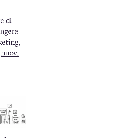
e di
ungere
eting,
a
nuovi