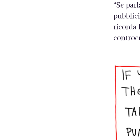
“Se parl
t
pubblici
r
ricorda 
controcu
)