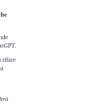
che
ende
hatGPT.
 rifare
na
Però