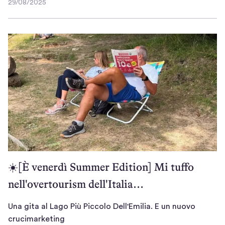
29/08/2025
n
2
n
9
/
u
0
o
8
v
/
o
2
f
0
o
2
r
5
m
a
t
d
☀️[È venerdì Summer Edition] Mi tuffo
i
nell'overtourism dell'Italia…
a
p
p
Una gita al Lago Più Piccolo Dell'Emilia. E un nuovo
U
r
crucimarketing