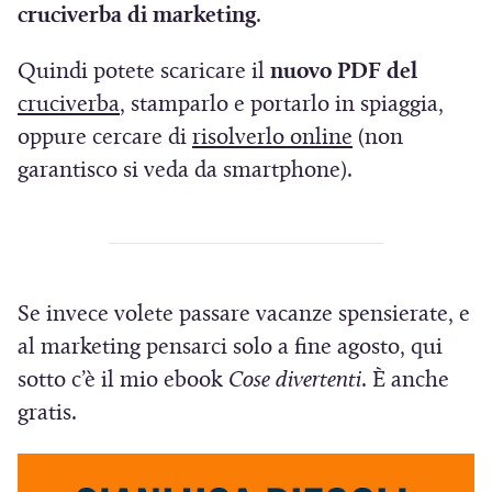
cruciverba di marketing
.
Quindi potete scaricare il
nuovo PDF del
(
cruciverba
, stamparlo e portarlo in spiaggia,
S
(
oppure cercare di
risolverlo online
(non
i
S
garantisco si veda da smartphone).
a
i
p
a
r
p
e
r
Se invece volete passare vacanze spensierate, e
i
e
al marketing pensarci solo a fine agosto, qui
n
i
sotto c’è il mio ebook
Cose divertenti
. È anche
u
n
gratis.
n
u
a
n