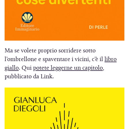
Ma se volete proprio sorridere sotto
l’ombrellone e spaventare i vicini, c’è il
libro
(
(
giallo
. Qui
potete leggerne un capitolo
,
S
S
pubblicato da Link.
i
i
a
a
p
p
r
r
e
e
i
i