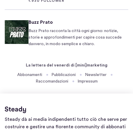
1.930 FOLLOWER
c
e
o
t
l
i
Buzz Prato
o
n
Buzz Prato racconta la città ogni giorno: notizie,
D
g
storie e approfondimenti per capire cosa succede
e
,
davvero, in modo semplice e chiaro.
l
d
l
u
'
e
La lettera del venerdì di [mini]marketing
E
v
Abbonamenti
Pubblicazioni
Newsletter
m
o
Raccomandazioni
Impressum
i
l
l
t
i
e
a
a
.
l
Home
Steady dà ai media indipendenti tutto ciò che serve per
E
m
page
costruire e gestire una fiorente community di abbonati
u
e