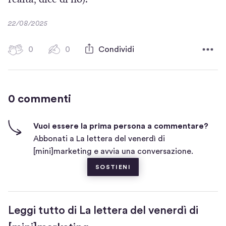
u
a
D
22/08/2025
n
p
a
a
r
t
0
0
0
Condividi
0
n
a
e
b
c
u
i
a
o
t
o
m
n
0 commenti
m
t
v
u
e
i
a
n
n
c
Vuoi essere la prima persona a commentare?
t
f
a
i
Abbonati a La lettera del venerdì di
i
i
n
n
[mini]marketing e avvia una conversazione.
q
n
u
SOSTIENI
u
e
o
e
s
v
t
Leggi tutto di La lettera del venerdì di
a
r