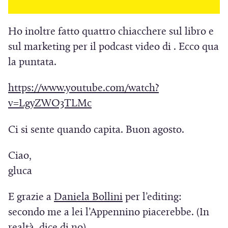
r
r
a
a
Ho inoltre fatto quattro chiacchere sul libro e
)
)
sul marketing per il podcast video di . Ecco qua
la puntata.
https://www.youtube.com/watch?
(
v=LgyZWO3TLMc
S
Ci si sente quando capita. Buon agosto.
i
a
Ciao,
p
gluca
r
e
(
E grazie a
Daniela Bollini
per l’editing:
i
S
secondo me a lei l’Appennino piacerebbe. (In
n
i
realtà, dice di no).