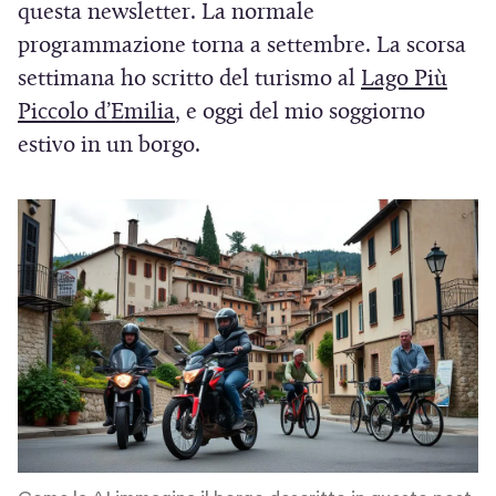
questa newsletter. La normale
t
i
i
programmazione torna a settembre. La scorsa
n
settimana ho scritto del turismo al
Lago Più
q
(
u
Piccolo d’Emilia
, e oggi del mio soggiorno
e
S
estivo in un borgo.
i
a
p
r
e
i
n
u
n
a