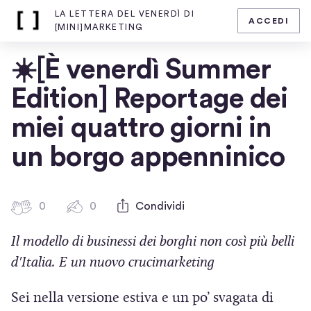
LA LETTERA DEL VENERDÌ DI
ACCEDI
Home
[MINI]MARKETING
page
di
☀️[È venerdì Summer
La
lettera
Edition] Reportage dei
del
venerdì
miei quattro giorni in
di
un borgo appenninico
[mini]marketing
0
0
0
Condividi
0
b
c
Il modello di businessi dei borghi non così più belli
a
o
t
m
d'Italia. E un nuovo crucimarketing
m
t
e
i
Sei nella versione estiva e un po’ svagata di
n
c