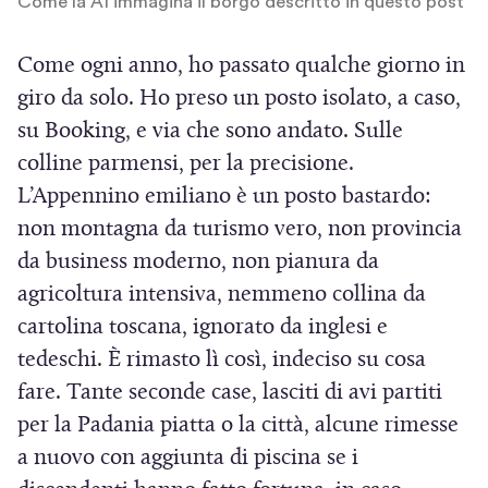
Come la AI immagina il borgo descritto in questo post
n
u
Come ogni anno, ho passato qualche giorno in
o
giro da solo. Ho preso un posto isolato, a caso,
v
su Booking, e via che sono andato. Sulle
a
colline parmensi, per la precisione.
f
L’Appennino emiliano è un posto bastardo:
i
non montagna da turismo vero, non provincia
n
da business moderno, non pianura da
e
agricoltura intensiva, nemmeno collina da
s
cartolina toscana, ignorato da inglesi e
t
tedeschi. È rimasto lì così, indeciso su cosa
r
fare. Tante seconde case, lasciti di avi partiti
a
per la Padania piatta o la città, alcune rimesse
)
a nuovo con aggiunta di piscina se i