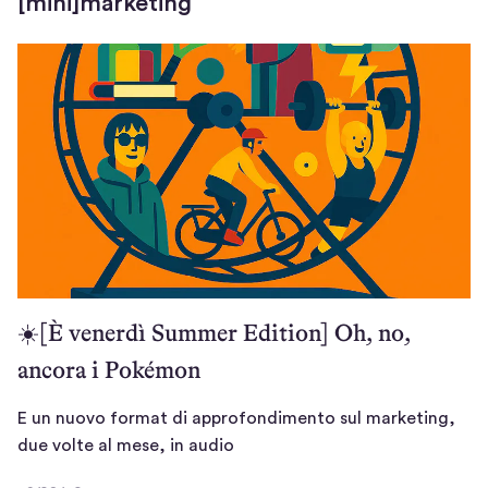
f
[mini]marketing
a
i
)
n
e
s
t
r
a
)
☀️[È venerdì Summer Edition] Oh, no,
ancora i Pokémon
E un nuovo format di approfondimento sul marketing,
E
due volte al mese, in audio
u