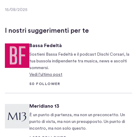
n
o
15/08/2025
a
f
1
g
o
5
/
i
n
I nostri suggerimenti per te
0
t
d
8
a
i
Bassa Fedeltà
/
a
m
2
Sostieni Bassa Fedeltà e il podcast Dischi Corsari, la
l
e
0
tua bussola indipendente tra musica, news e ascolti
L
n
2
sommersi.
a
t
5
Vedi l'ultimo post
g
o
50 FOLLOWER
o
s
P
u
i
l
Meridiano 13
ù
m
È un punto di partenza, ma non un preconcetto. Un
P
a
punto di vista, ma non un presupposto. Un punto di
i
r
incontro, ma non solo questo.
c
k