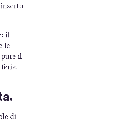
 inserto
: il
e le
pure il
ferie.
ta.
ole di