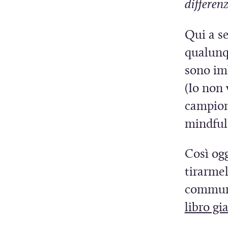
differen
i
c
i
Qui a se
i
n
qualunq
q
u
sono imb
e
(Io non 
campiona
mindful
Così ogg
tirarmel
communi
libro gia