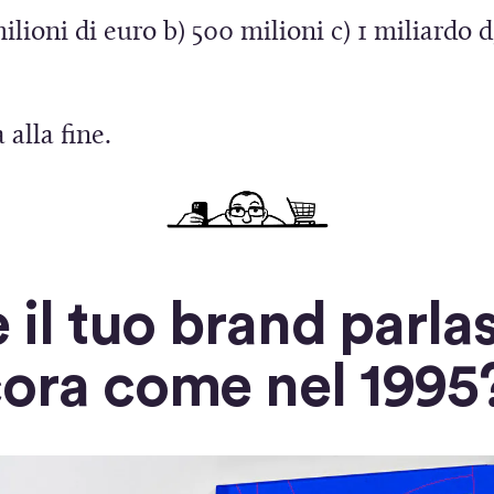
o
r
n
u
ilioni di euro b) 500 milioni c) 1 miliardo d
v
a
a
n
a
)
n
a
f
u
n
 alla fine.
i
o
u
n
v
o
e
a
v
s
f
a
e il tuo brand parla
t
i
f
r
n
i
ora come nel 1995
a
e
n
)
s
e
t
s