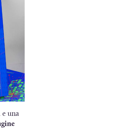
a e una
gine