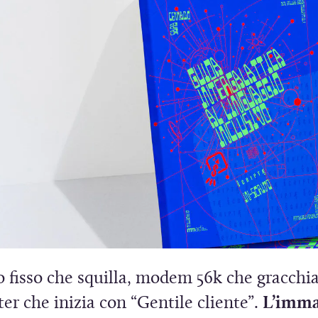
r
t
a
r
)
a
)
o fisso che squilla, modem 56k che gracchi
er che inizia con “Gentile cliente”.
L’imma