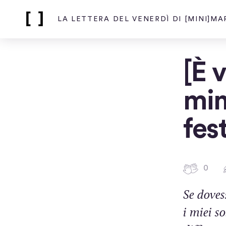
LA LETTERA DEL VENERDÌ DI [MINI]M
Home
page
di
La
[È v
lettera
del
venerdì
min
di
[mini]marketing
fes
0
0
b
a
Se dovess
t
i miei s
t