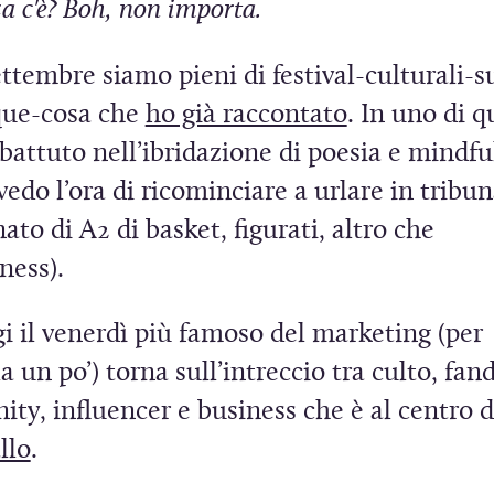
e
za c'è? Boh, non importa.
n
t
ttembre siamo pieni di festival-culturali-s
(
ue-cosa che
ho già raccontato
. In uno di q
S
attuto nell’ibridazione di poesia e mindfu
i
vedo l’ora di ricominciare a urlare in tribun
a
to di A2 di basket, figurati, altro che
p
ness).
r
i il venerdì più famoso del marketing (per
e
a un po’) torna sull’intreccio tra culto, fa
i
ty, influencer e business che è al centro 
n
(
llo
.
u
S