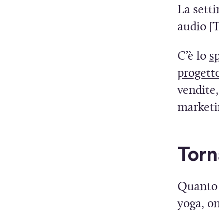
La setti
audio [T
C’è lo
s
progett
vendite,
marketin
Torna
Quanto è
yoga, on