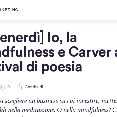
ARKETING
enerdì] Io, la
dfulness e Carver 
tival di poesia
0
Condividi
0
c
i scegliere un business su cui investire, metter
o
m
oldi nella meditazione. O nella mindfulness? 
m