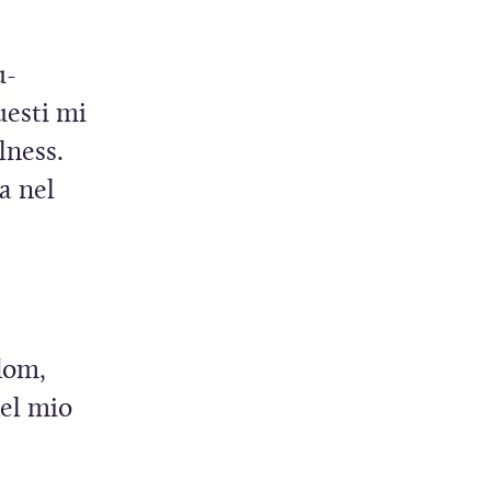
u-
uesti mi
lness.
a nel
ndom,
del mio