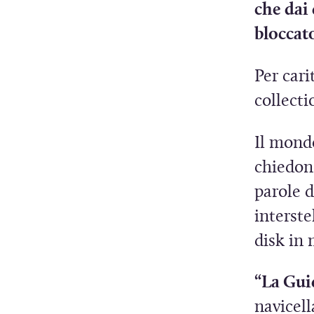
che dai 
bloccato
Per cari
collecti
Il mondo
chiedono
parole d
interste
disk in
“La Guid
navicell