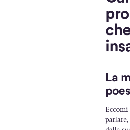
pro
che
ins
La m
poes
Eccomi a
parlare,