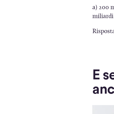
a) 200 m
miliardi
Risposta
E s
anc