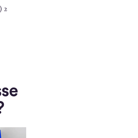
) 2
sse
?