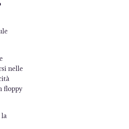
o
ule
e
si nelle
cità
n floppy
 la