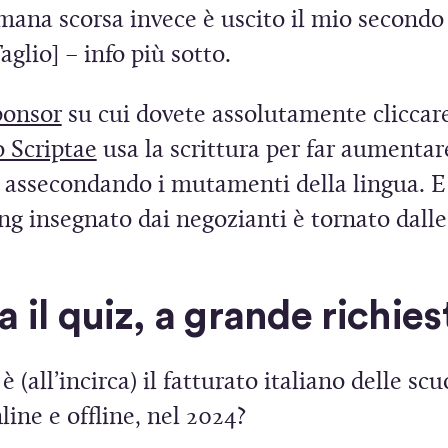
n
mana scorsa invece è uscito il mio secondo
i
a
aglio] – info più sotto.
a
n
p
u
(
ponsor
su cui dovete assolutamente cliccare
r
o
S
(
o Scriptae
usa la scrittura per far aumentar
e
v
i
S
 assecondando i mutamenti della lingua. E 
i
a
a
i
g insegnato dai negozianti è tornato dalle 
n
f
p
a
u
i
r
p
 il quiz, a grande richies
n
n
e
r
a
e
i
e
n
 (all’incirca) il fatturato italiano delle scu
s
n
i
u
line e offline, nel 2024?
t
u
n