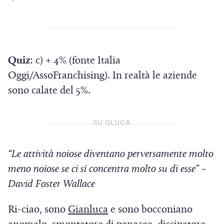
)
a
u
a
i
s
o
i
)
n
t
p
a
v
n
a
r
r
p
e
a
a
n
e
r
s
f
Quiz
: c) + 4% (fonte Italia
)
u
t
i
e
i
Oggi/AssoFranchising). In realtà le aziende
o
r
n
i
n
sono calate del 5%.
a
v
u
n
e
)
a
n
u
s
SU GLUCA
f
a
n
t
i
n
a
r
“Le attività noiose diventano perversamente molto
n
u
n
a
meno noiose se ci si concentra molto su di esse” –
e
o
u
)
David Foster Wallace
s
v
o
t
a
v
(
Ri-ciao, sono
Gianluca
e sono bocconiano
r
f
a