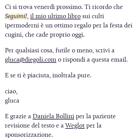
n
u
n
t
r
Ci si trova venerdì prossimo. Ti ricordo che
s
s
i
u
n
u
r
e
(
t
t
Seguimi!
,
il mio ultimo libro
sui culti
a
o
a
n
a
i
r
r
S
p
ipermoderni è un ottimo regalo per la festa dei
v
n
a
)
n
a
a
r
i
cugini, che cade proprio oggi.
a
u
n
u
)
)
e
a
f
o
u
n
Per qualsiasi cosa, futile o meno, scrivi a
i
i
p
v
o
a
(
gluca@diegoli.com
o rispondi a questa email.
n
n
r
a
v
n
u
S
e
e
f
a
u
E se ti è piaciuta, inoltrala pure.
n
i
s
i
i
f
o
a
t
a
n
n
i
ciao,
v
n
r
p
e
u
n
gluca
a
u
a
r
s
e
n
f
o
)
t
e
(
E grazie a
Daniela Bollini
per la paziente
s
a
i
v
r
i
t
S
(
revisione del testo e a
Weglot
per la
n
n
a
a
n
r
i
S
sponsorizzazione.
e
u
f