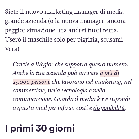
Siete il nuovo marketing manager di media-
grande azienda (o la nuova manager, ancora
peggior situazione, ma andrei fuori tema.
Userò il maschile solo per pigrizia, scusami
Vera).
Grazie a Weglot che supporta questo numero.
Anche la tua azienda può arrivare
a più di
25.000 persone
che lavorano nel marketing, nel
commerciale, nella tecnologia e nella
(
comunicazione. Guarda il
media kit
e rispondi
S
(
a questa mail per info su costi e
disponibilità
.
i
S
a
i
I primi 30 giorni
p
a