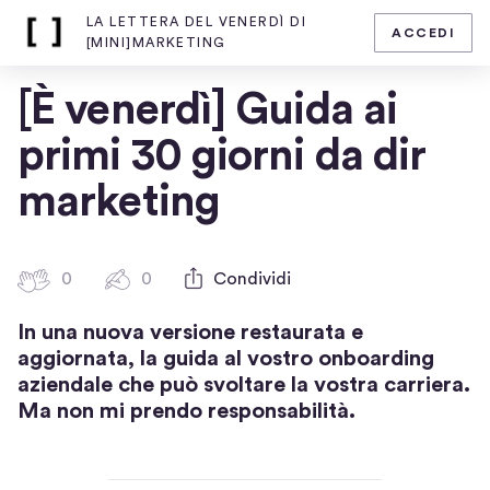
LA LETTERA DEL VENERDÌ DI
ACCEDI
Home
[MINI]MARKETING
page
di
[È venerdì] Guida ai
La
lettera
primi 30 giorni da dir
del
venerdì
marketing
di
[mini]marketing
0
0
0
Condividi
0
b
c
In una nuova versione restaurata e
a
o
aggiornata, la guida al vostro onboarding
t
m
aziendale che può svoltare la vostra carriera.
m
t
Ma non mi prendo responsabilità.
e
i
n
c
t
i
i