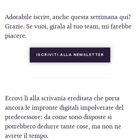
n
q
Adorabile iscritt, anche questa settimana qui?
u
e
Grazie. Se vuoi, girala al tuo team, mi farebbe
piacere.
(SI APRE IN UN
ISCRIVITI ALLA NEWSLETTER
Eccovi lì alla scrivania ereditata che porta
ancora le impronte digitali impolverate del
predecessore: da come sono disposte si
potrebbero dedurre tante cose, ma non ne
avrete il tempo.