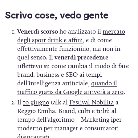
n
Scrivo cose, vedo gente
e
s
Venerdì scorso
ho analizzato il
mercato
t
(
degli sport drink e affini
, e di come
r
S
effettivamente funzionino, ma non in
a
i
quel senso. Il
venerdì precedente
a
riflettevo su come cambia il modo di fare
)
p
brand, business e SEO ai tempi
r
dell’intelligenza artificiale,
quando il
e
(
traffico gratis da Google arriverà a zero
.
i
S
(
(
Il
10 giugno
talk al
Festival Nobilita
a
n
i
S
S
Reggio Emilia. Brand, culti e tribù al
u
a
i
i
tempo dell'algoritmo – Marketing iper-
n
p
a
a
moderno per manager e consumatori
a
r
p
p
disincantati.