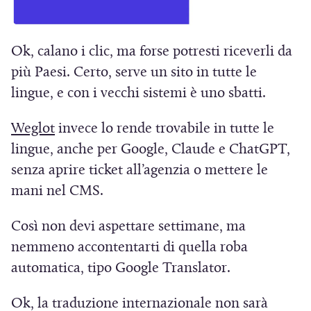
(
Ok, calano i clic, ma forse potresti riceverli da
S
più Paesi. Certo, serve un sito in tutte le
i
lingue, e con i vecchi sistemi è uno sbatti.
a
p
(
Weglot
invece lo rende trovabile in tutte le
r
S
lingue, anche per Google, Claude e ChatGPT,
e
i
senza aprire ticket all’agenzia o mettere le
i
a
mani nel CMS.
n
p
u
Così non devi aspettare settimane, ma
r
n
nemmeno accontentarti di quella roba
e
a
automatica, tipo Google Translator.
i
n
n
Ok, la traduzione internazionale non sarà
u