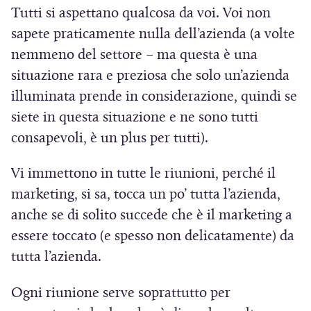
r
p
Tutti si aspettano qualcosa da voi. Voi non
e
r
sapete praticamente nulla dell’azienda (a volte
i
e
nemmeno del settore – ma questa è una
n
i
situazione rara e preziosa che solo un’azienda
u
n
illuminata prende in considerazione, quindi se
n
u
siete in questa situazione e ne sono tutti
a
n
consapevoli, è un plus per tutti).
n
a
u
n
Vi immettono in tutte le riunioni, perché il
o
u
marketing, si sa, tocca un po’ tutta l’azienda,
v
o
anche se di solito succede che è il marketing a
a
v
essere toccato (e spesso non delicatamente) da
f
a
tutta l’azienda.
i
f
n
i
Ogni riunione serve soprattutto per
e
n