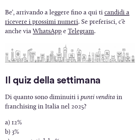
Be’, arrivando a leggere fino a qui ti
candidi a
(
ricevere i prossimi numeri
. Se preferisci, c’è
(
S
(
anche via
WhatsApp
e
Telegram
.
S
i
S
i
a
i
a
p
a
p
r
p
r
e
r
Il quiz della settimana
e
i
e
i
n
i
Di quanto sono diminuiti i
punti vendita
in
n
u
n
franchising in Italia nel 2025?
u
n
u
a) 12%
n
a
n
b) 3%
a
n
a