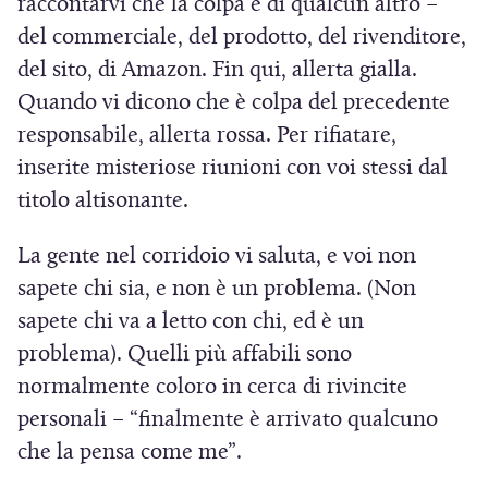
raccontarvi che la colpa è di qualcun altro –
s
e
del commerciale, del prodotto, del rivenditore,
t
s
del sito, di Amazon. Fin qui, allerta gialla.
r
t
Quando vi dicono che è colpa del precedente
a
r
)
a
responsabile, allerta rossa. Per rifiatare,
)
inserite misteriose riunioni con voi stessi dal
titolo altisonante.
La gente nel corridoio vi saluta, e voi non
sapete chi sia, e non è un problema. (Non
sapete chi va a letto con chi, ed è un
problema). Quelli più affabili sono
normalmente coloro in cerca di rivincite
personali – “finalmente è arrivato qualcuno
che la pensa come me”.