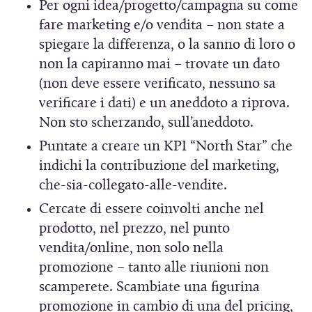
a
Per ogni idea/progetto/campagna su come
u
fare marketing e/o vendita – non state a
)
o
spiegare la differenza, o la sanno di loro o
v
non la capiranno mai – trovate un dato
a
(non deve essere verificato, nessuno sa
f
verificare i dati) e un aneddoto a riprova.
i
Non sto scherzando, sull’aneddoto.
n
Puntate a creare un KPI “North Star” che
e
indichi la contribuzione del marketing,
s
che-sia-collegato-alle-vendite.
t
Cercate di essere coinvolti anche nel
r
prodotto, nel prezzo, nel punto
a
vendita/online, non solo nella
)
promozione – tanto alle riunioni non
scamperete. Scambiate una figurina
promozione in cambio di una del pricing,