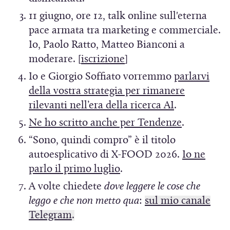
n
e
r
r
11 giugno, ore 12, talk online sull'eterna
u
i
e
e
pace armata tra marketing e commerciale.
o
n
i
i
Io, Paolo Ratto, Matteo Bianconi a
v
u
n
n
(
moderare. [
iscrizione
]
a
n
u
u
S
Io e Giorgio Soffiato vorremmo
parlarvi
f
a
n
n
i
della vostra strategia per rimanere
i
n
a
a
a
(
rilevanti nell’era della ricerca AI
.
n
u
n
n
p
S
(
Ne ho scritto anche per Tendenze
.
e
o
u
u
r
i
S
s
v
“Sono, quindi compro” è il titolo
o
o
e
a
i
t
a
autoesplicativo di X-FOOD 2026.
Io ne
v
v
i
p
a
r
f
(
parlo il primo luglio
.
a
a
n
r
p
a
i
S
f
f
A volte chiedete
dove leggere le cose che
u
e
r
)
n
i
i
i
leggo e che non metto qua
:
sul mio canale
n
i
e
e
a
n
n
(
Telegram
.
a
n
i
s
p
e
e
S