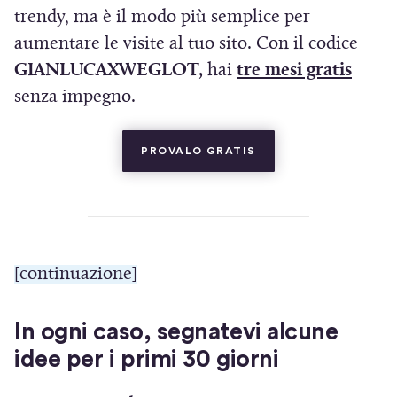
u
trendy, ma è il modo più semplice per
o
n
aumentare le visite al tuo sito. Con il codice
v
a
(
GIANLUCAXWEGLOT,
hai
tre mesi gratis
a
n
S
senza impegno.
f
u
i
i
o
a
(SI APRE IN UNA NUO
n
PROVALO GRATIS
v
p
e
a
r
s
f
e
t
i
i
r
n
[continuazione]
n
a
e
u
)
s
In ogni caso, segnatevi alcune
n
t
idee per i primi 30 giorni
a
r
n